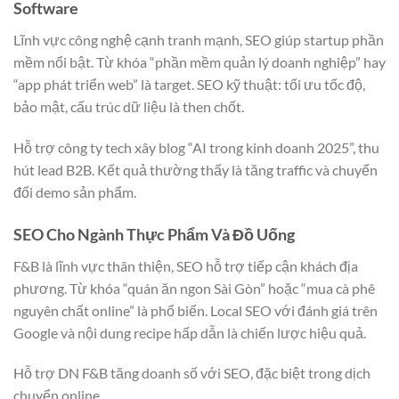
Software
Lĩnh vực công nghệ cạnh tranh mạnh, SEO giúp startup phần
mềm nổi bật. Từ khóa “phần mềm quản lý doanh nghiệp” hay
“app phát triển web” là target. SEO kỹ thuật: tối ưu tốc độ,
bảo mật, cấu trúc dữ liệu là then chốt.
Hỗ trợ công ty tech xây blog “AI trong kinh doanh 2025”, thu
hút lead B2B. Kết quả thường thấy là tăng traffic và chuyển
đổi demo sản phẩm.
SEO Cho Ngành Thực Phẩm Và Đồ Uống
F&B là lĩnh vực thân thiện, SEO hỗ trợ tiếp cận khách địa
phương. Từ khóa “quán ăn ngon Sài Gòn” hoặc “mua cà phê
nguyên chất online” là phổ biến. Local SEO với đánh giá trên
Google và nội dung recipe hấp dẫn là chiến lược hiệu quả.
Hỗ trợ DN F&B tăng doanh số với SEO, đặc biệt trong dịch
chuyển online.