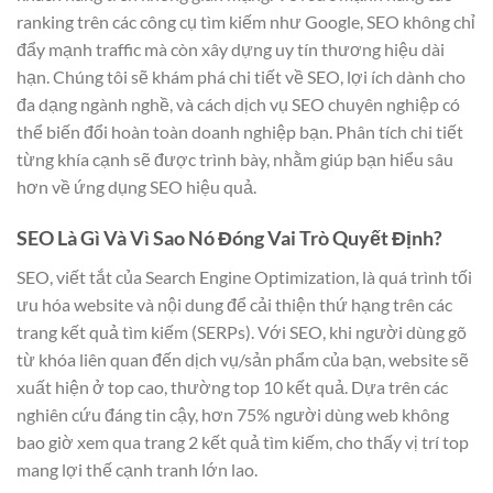
ranking trên các công cụ tìm kiếm như Google, SEO không chỉ
đẩy mạnh traffic mà còn xây dựng uy tín thương hiệu dài
hạn. Chúng tôi sẽ khám phá chi tiết về SEO, lợi ích dành cho
đa dạng ngành nghề, và cách dịch vụ SEO chuyên nghiệp có
thể biến đổi hoàn toàn doanh nghiệp bạn. Phân tích chi tiết
từng khía cạnh sẽ được trình bày, nhằm giúp bạn hiểu sâu
hơn về ứng dụng SEO hiệu quả.
SEO Là Gì Và Vì Sao Nó Đóng Vai Trò Quyết Định?
SEO, viết tắt của Search Engine Optimization, là quá trình tối
ưu hóa website và nội dung để cải thiện thứ hạng trên các
trang kết quả tìm kiếm (SERPs). Với SEO, khi người dùng gõ
từ khóa liên quan đến dịch vụ/sản phẩm của bạn, website sẽ
xuất hiện ở top cao, thường top 10 kết quả. Dựa trên các
nghiên cứu đáng tin cậy, hơn 75% người dùng web không
bao giờ xem qua trang 2 kết quả tìm kiếm, cho thấy vị trí top
mang lợi thế cạnh tranh lớn lao.