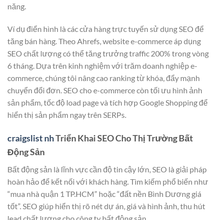
năng.
Ví dụ điển hình là các cửa hàng trực tuyến sử dụng SEO để
tăng bán hàng. Theo Ahrefs, website e-commerce áp dụng
SEO chất lượng có thể tăng trưởng traffic 200% trong vòng
6 tháng. Dựa trên kinh nghiệm với trăm doanh nghiệp e-
commerce, chúng tôi nâng cao ranking từ khóa, đẩy mạnh
chuyển đổi đơn. SEO cho e-commerce còn tối ưu hình ảnh
sản phẩm, tốc độ load page và tích hợp Google Shopping để
hiển thị sản phẩm ngay trên SERPs.
craigslist nh
Triển Khai SEO Cho Thị Trường Bất
Động Sản
Bất động sản là lĩnh vực cần độ tin cậy lớn, SEO là giải pháp
hoàn hảo để kết nối với khách hàng. Tìm kiếm phổ biến như
“mua nhà quận 1 TP.HCM” hoặc “đất nền Bình Dương giá
tốt”. SEO giúp hiển thị rõ nét dự án, giá và hình ảnh, thu hút
lead chất lượng cho công ty bất động sản.