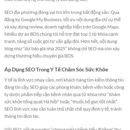
SEO địa phương đóng vai trò lớn trong bất động sản. Qua
đăng ký Google My Business, tối ưu nội dung địa chỉ cụ thể
và xây dựng review, doanh nghiệp hiện trên Google Maps.
Nhiều dự án BDS chúng tôi hỗ trợ đạt top 1 từ khóa cạnh
tranh, tăng số cuộc gọi tư vấn gấp đôi. Hơn hết, nội dung
blog như “dự báo giá nhà 2025” không chỉ SEO mà còn xây
dựng thương hiệu chuyên gia BDS.
Áp Dụng SEO Trong Y Tế Chăm Sóc Sức Khỏe
Y tế là lĩnh vực nhạy cảm, nơi khách hàng tìm kiếm thông tin
đáng tin cậy. SEO giúp các phòng khám, bệnh viện hoặc công
ty dược phẩm tiếp cận bệnh nhân qua từ khóa như “khám
sức khỏe tổng quát Hà Nội” hoặc “thuốc bổ gan tốt nhất”.
SEO lĩnh vực này cần tuân thủ chặt chẽ quy định y tế, tránh
thông tin lệch lạc.
Với SEO, nội dung như “phòng ngừa bệnh tiểu đường” thu