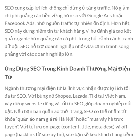
SEO cung cấp lợi ích không chỉ dừng ở tăng traffic. Nó giảm
chi phí quảng cáo bền vững hơn so với Google Ads hoặc
Facebook Ads, nhờ nguồn traffic tự nhiên ổn định. Hơn hết,
SEO xây dựng niềm tin từ khách hàng, vì họ đánh giá cao kết
quả organic hơn quảng cáo có phí. Trong bối cảnh cạnh tranh
dữ dội, SEO hỗ trợ doanh nghiệp nhỏ/vừa cạnh tranh sòng
phẳng với các doanh nghiệp lớn.
Ứng Dụng SEO Trong Kinh Doanh Thương Mại Điện
Tử
Ngành thương mại điện tử là lĩnh vực nhận được lợi ích tối
đa từ SEO. Với bùng nổ Shopee, Lazada, Tiki tại Việt Nam,
xây dựng website riêng và tối ưu SEO giúp doanh nghiệp nổi
bật. Nếu bạn bán quần áo thời trang, SEO có thể nhắm từ
khóa “quần áo nam giá rẻ Hà Nội” hoặc “mua váy hè trực
tuyến”. Với tối ưu on-page (content, title, meta desc) và off-
page (backlink từ site uy tín), site bạn sẽ kéo khách hàng tiềm