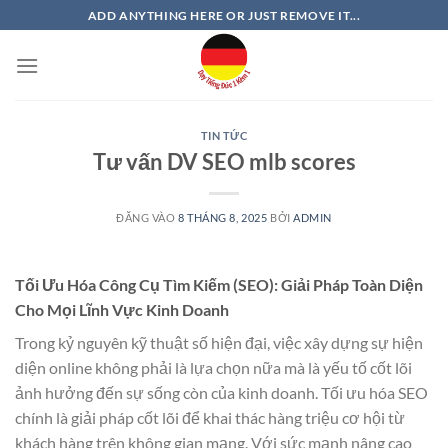
Bỏ
ADD ANYTHING HERE OR JUST REMOVE IT...
qua
nội
dung
TIN TỨC
Tư vấn DV SEO mlb scores
ĐĂNG VÀO
8 THÁNG 8, 2025
BỞI
ADMIN
Tối Ưu Hóa Công Cụ Tìm Kiếm (SEO): Giải Pháp Toàn Diện
Cho Mọi Lĩnh Vực Kinh Doanh
Trong kỷ nguyên kỹ thuật số hiện đại, việc xây dựng sự hiện
diện online không phải là lựa chọn nữa mà là yếu tố cốt lõi
ảnh hưởng đến sự sống còn của kinh doanh. Tối ưu hóa SEO
chính là giải pháp cốt lõi để khai thác hàng triệu cơ hội từ
khách hàng trên không gian mạng. Với sức mạnh nâng cao