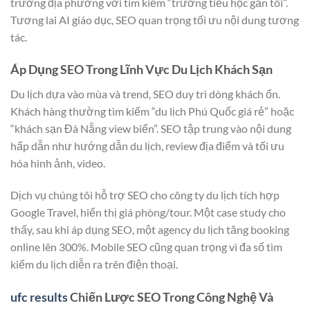
trường địa phương với tìm kiếm “trường tiểu học gần tôi”.
Tương lai AI giáo dục, SEO quan trọng tối ưu nội dung tương
tác.
Áp Dụng SEO Trong Lĩnh Vực Du Lịch Khách Sạn
Du lịch dựa vào mùa và trend, SEO duy trì dòng khách ổn.
Khách hàng thường tìm kiếm “du lịch Phú Quốc giá rẻ” hoặc
“khách sạn Đà Nẵng view biển”. SEO tập trung vào nội dung
hấp dẫn như hướng dẫn du lịch, review địa điểm và tối ưu
hóa hình ảnh, video.
Dịch vụ chúng tôi hỗ trợ SEO cho công ty du lịch tích hợp
Google Travel, hiển thị giá phòng/tour. Một case study cho
thấy, sau khi áp dụng SEO, một agency du lịch tăng booking
online lên 300%. Mobile SEO cũng quan trọng vì đa số tìm
kiếm du lịch diễn ra trên điện thoại.
ufc results
Chiến Lược SEO Trong Công Nghệ Và