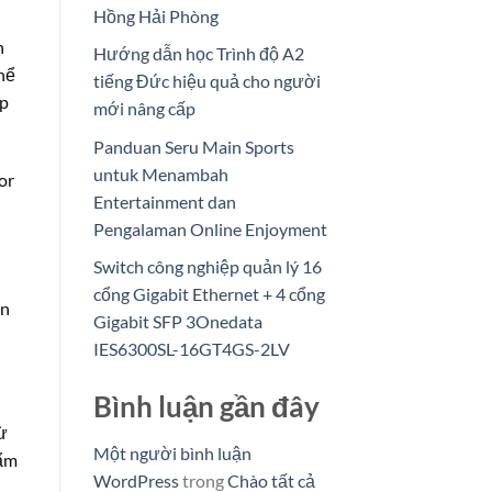
Hồng Hải Phòng
n
Hướng dẫn học Trình độ A2
thể
tiếng Đức hiệu quả cho người
úp
mới nâng cấp
Panduan Seru Main Sports
untuk Menambah
or
Entertainment dan
Pengalaman Online Enjoyment
Switch công nghiệp quản lý 16
cổng Gigabit Ethernet + 4 cổng
ên
Gigabit SFP 3Onedata
IES6300SL-16GT4GS-2LV
Bình luận gần đây
từ
Một người bình luận
hẩm
WordPress
trong
Chào tất cả