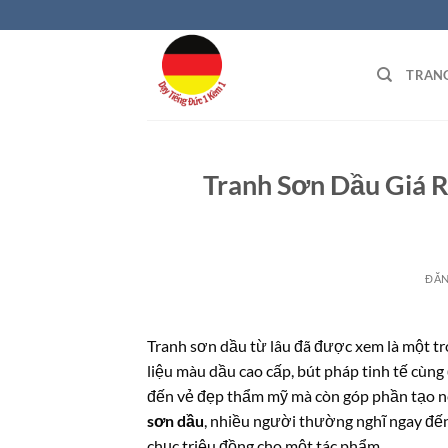
Bỏ
qua
nội
TRAN
dung
Tranh Sơn Dầu Giá R
ĐĂ
Tranh sơn dầu từ lâu đã được xem là một tr
liệu màu dầu cao cấp, bút pháp tinh tế cùn
đến vẻ đẹp thẩm mỹ mà còn góp phần tạo nê
sơn dầu
, nhiều người thường nghĩ ngay đến
chục triệu đồng cho một tác phẩm.