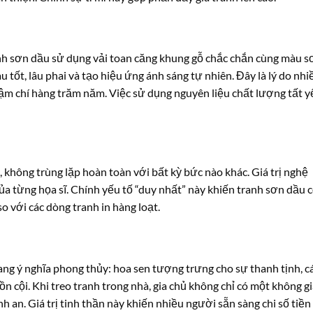
anh sơn dầu sử dụng vải toan căng khung gỗ chắc chắn cùng màu s
tốt, lâu phai và tạo hiệu ứng ánh sáng tự nhiên. Đây là lý do nhi
hậm chí hàng trăm năm. Việc sử dụng nguyên liệu chất lượng tất y
không trùng lặp hoàn toàn với bất kỳ bức nào khác. Giá trị nghệ
ủa từng họa sĩ. Chính yếu tố “duy nhất” này khiến tranh sơn dầu 
so với các dòng tranh in hàng loạt.
ang ý nghĩa phong thủy: hoa sen tượng trưng cho sự thanh tịnh, c
uồn cội. Khi treo tranh trong nhà, gia chủ không chỉ có một không g
an. Giá trị tinh thần này khiến nhiều người sẵn sàng chi số tiền