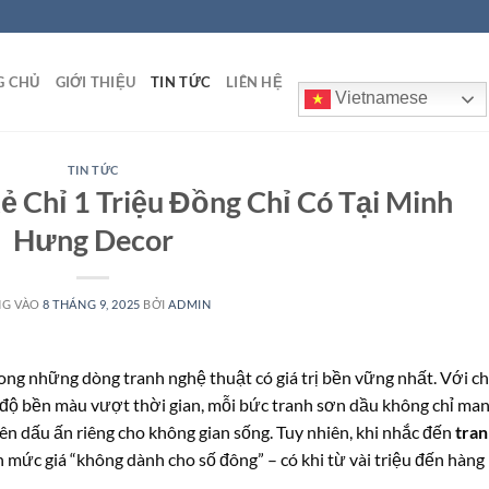
G CHỦ
GIỚI THIỆU
TIN TỨC
LIÊN HỆ
Vietnamese
TIN TỨC
ẻ Chỉ 1 Triệu Đồng Chỉ Có Tại Minh
Hưng Decor
NG VÀO
8 THÁNG 9, 2025
BỞI
ADMIN
ong những dòng tranh nghệ thuật có giá trị bền vững nhất. Với c
g độ bền màu vượt thời gian, mỗi bức tranh sơn dầu không chỉ ma
n dấu ấn riêng cho không gian sống. Tuy nhiên, khi nhắc đến
tra
 mức giá “không dành cho số đông” – có khi từ vài triệu đến hàng