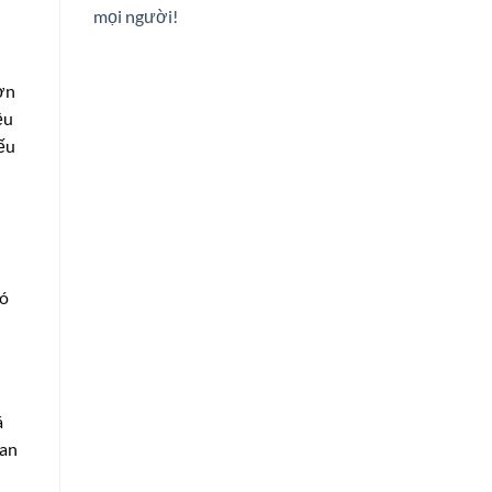
mọi người!
ơn
ều
ếu
có
á
ian