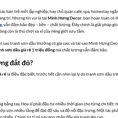
à các bạn trẻ mới lập nghiệp, hay chủ quán café, spa, homestay ngầ
g trí. Nhưng tin vui là tại
Minh Hưng Decor
, bạn hoàn toàn có 
ng
, vẫn đảm bảo đẹp – bền – chất lượng. Đây chính là giải pháp gi
ng còn là thú chơi xa xỉ của riêng giới sưu tầm.
 vì sao tranh sơn dầu thường có giá cao, và tại sao Minh Hưng Dec
nh sơn dầu giá rẻ 1 triệu đồng
mà chất lượng vẫn đảm bảo.
ờng đắt đỏ?
á rẻ
là điều đặc biệt, trước hết cần nhìn lại lý do tranh sơn dầu tr
bằng tay. Họa sĩ phải đầu tư nhiều thời gian cho từng chi tiết: 
 lớp sơn nhiều tầng để đạt độ sâu và độ nổi đặc trưng. Một tác p
 thiện. Chính sự tỉ mỉ này góp phần đẩy giá tranh lên cao.