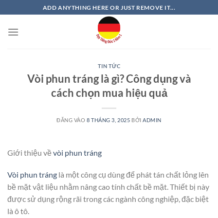
Bỏ
ADD ANYTHING HERE OR JUST REMOVE IT...
qua
nội
dung
TIN TỨC
Vòi phun tráng là gì? Công dụng và
cách chọn mua hiệu quả
ĐĂNG VÀO
8 THÁNG 3, 2025
BỞI
ADMIN
Giới thiệu về
vòi phun tráng
Vòi phun tráng
là một công cụ dùng để phát tán chất lỏng lên
bề mặt vật liệu nhằm nâng cao tính chất bề mặt. Thiết bị này
được sử dụng rộng rãi trong các ngành công nghiệp, đặc biệt
là ô tô.