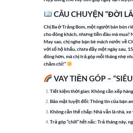
CÂU CHUYỆN “ĐỜI L
Chị Ba ở Trảng Bom, một người bán bún riê
cho đông khách, nhưng tiền đâu mà mua? N
May sao, chị nghe bạn bè mách nước về 
với sổ hộ khẩu, chưa đầy một ngày sau, 15
đông hơn, mà chị trả góp mỗi tháng nhẹ n
chăm chỉ!”
VAY TIỀN GÓP – “SI
Tiết kiệm thời gian: Không cần xếp hàng
Bảo mật tuyệt đối: Thông tin của bạn a
Không cần thế chấp: Nhà vẫn là nhà, xe 
Trả góp “chill” hết nấc: Trả tháng này, 