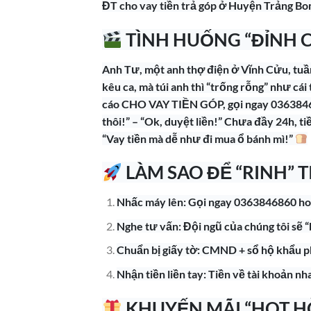
ĐT cho vay tiền trả góp ở Huyện Trảng 
TÌNH HUỐNG “ĐỈNH 
Anh Tư, một anh thợ điện ở Vĩnh Cửu, tuầ
kêu ca, mà túi anh thì “trống rỗng” như c
cáo CHO VAY TIỀN GÓP, gọi ngay 036384686
thôi!” – “Ok, duyệt liền!” Chưa đầy 24h, t
“Vay tiền mà dễ như đi mua ổ bánh mì!”
LÀM SAO ĐỂ “RINH” T
Nhấc máy lên: Gọi ngay 0363846860 hoặc
Nghe tư vấn: Đội ngũ của chúng tôi sẽ “
Chuẩn bị giấy tờ: CMND + sổ hộ khẩu ph
Nhận tiền liền tay: Tiền về tài khoản n
KHUYẾN MÃI “HOT H