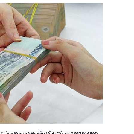
ện Trảng Bom và Huyện Vĩnh Cửu – 0363846860