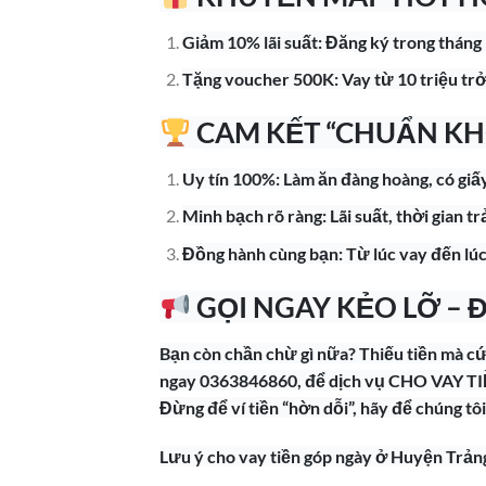
Giảm 10% lãi suất: Đăng ký trong tháng n
Tặng voucher 500K: Vay từ 10 triệu trở
CAM KẾT “CHUẨN KH
Uy tín 100%: Làm ăn đàng hoàng, có giấy
Minh bạch rõ ràng: Lãi suất, thời gian t
Đồng hành cùng bạn: Từ lúc vay đến lúc 
GỌI NGAY KẺO LỠ – 
Bạn còn chần chừ gì nữa? Thiếu tiền mà cứ
ngay 0363846860, để dịch vụ CHO VAY TIỀ
Đừng để ví tiền “hờn dỗi”, hãy để chúng tô
Lưu ý cho vay tiền góp ngày ở Huyện Tr