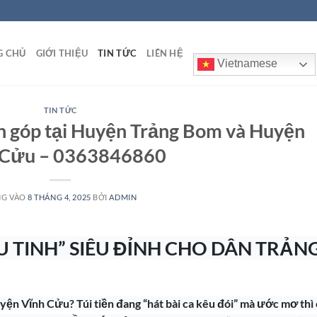
G CHỦ
GIỚI THIỆU
TIN TỨC
LIÊN HỆ
Vietnamese
TIN TỨC
n góp tại Huyện Trảng Bom và Huyện
 Cửu – 0363846860
NG VÀO
8 THÁNG 4, 2025
BỞI
ADMIN
U TINH” SIÊU ĐỈNH CHO DÂN TRẢN
n Vĩnh Cửu? Túi tiền đang “hát bài ca kêu đói” mà ước mơ thì