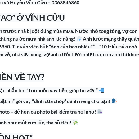
Bom và Huyện Vĩnh Cửu – 0363846860
CAO” Ở VĨNH CỬU
n trước nhà bị dột đúng mùa mưa. Nước nhỏ tong tỏng, vợ con
ái thùng nước mưa nhà anh lúc nắng!
Anh lướt mạng thấy quả
0. Tư vấn viên hỏi: “Anh cần bao nhiêu?” – “10 triệu sửa nhà
iền về, nhà sửa xong, vợ anh cười tươi như hoa, còn anh thì khoe
IỀN VỀ TAY?
 nhắn tin: “Tui muốn vay tiền, giúp tui với!”
bật mí” gói vay “đỉnh của chóp” dành riêng cho bạn!
oto – dễ hơn cả photo bài kiểm tra hồi nhỏ!
hanh như một cơn lốc, tha hồ tiêu!
ÒN HỌT”