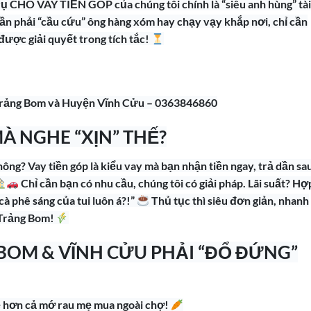
vụ CHO VAY TIỀN GÓP của chúng tôi chính là “siêu anh hùng” tài
n phải “cầu cứu” ông hàng xóm hay chạy vạy khắp nơi, chỉ cần
ược giải quyết trong tích tắc!
 Trảng Bom và Huyện Vĩnh Cửu – 0363846860
MÀ NGHE “XỊN” THẾ?
không? Vay tiền góp là kiểu vay mà bạn nhận tiền ngay, trả dần sa
Chỉ cần bạn có nhu cầu, chúng tôi có giải pháp. Lãi suất? Hợ
cà phê sáng của tui luôn á?!”
Thủ tục thì siêu đơn giản, nhanh
 Trảng Bom!
BOM & VĨNH CỬU PHẢI “ĐỔ ĐỨNG”
 rẻ hơn cả mớ rau mẹ mua ngoài chợ!