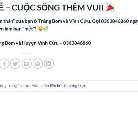
Ễ – CUỘC SỐNG THÊM VUI!
 thân” của bạn ở Trảng Bom và Vĩnh Cửu. Gọi 0363846860 nga
iền làm bạn “mệt”!
rảng Bom và Huyện Vĩnh Cửu – 0363846860
đăng trong
Tin tức
. Đánh dấu
liên kết thường trực
.