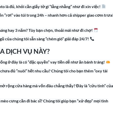
o là đủ, khỏi cần giấy tờ gì “lằng nhằng” như đi xin việc!
ền “rơi” vào túi trong 24h – nhanh hơn cả shipper giao cơm trưa
tháng hay 3 năm? Tùy bạn chọn, thoải mái như đi chợ!
ũ của chúng tôi sẵn sàng “chém gió” giải đáp 24/7!
ỦA DỊCH VỤ NÀY?
ng ở đây là có “đặc quyền” vay tiền dễ như ăn bánh tráng!
hưa đủ “nuôi” hết nhu cầu? Chúng tôi cho bạn thêm “oxy tài
mở rộng cửa hàng mà vốn đâu chẳng thấy? Đây là “cứu tinh” của
n mèo cưng cần đi bác sĩ? Chúng tôi giúp bạn “xử đẹp” mọi tình