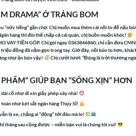
ẮM DRAMA” Ở TRẢNG BOM
u “nức tiếng” gần chợ. Chị muốn mua thêm cái nồi to để nấu bú
gân hàng thì đòi thế chấp cả cái quán, chị buồn muốn khóc!
CHO VAY TIỀN GÓP. Chị gọi ngay 0363846860, chỉ cần đưa CM
 triệu đồng đã nằm gọn trong tay. Giờ đây, nồi bún to hơn, khác
hàng như ăn bún vậy!
Chị cười tươi: “Đúng là trời thương ng
ÊU PHẨM” GIÚP BẠN “SỐNG XỊN” HƠN
 dài cổ như đi xin giấy phép xây nhà!
n toàn như két sắt ngân hàng Thụy Sĩ!
vẫn là xe, chẳng ai “động” tới đâu mà lo!
nghỉ tháng sau cũng được – miễn bạn vui là chúng tôi vui!