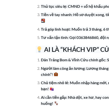
Thủ tục siêu lẹ: CMND + sổ hộ khẩu phot
Tiền về tay nhanh: Hồ sơ duyệt xong, ti
Trả góp linh hoạt: Muốn trả 3 tháng, 6 
Tư vấn tận tình: Gọi 0363846860, đội ng
AI LÀ “KHÁCH VIP” C
Dân Trảng Bom & Vĩnh Cửu chính gốc: Số
Người làm công ăn lương: Lương tháng c
chính”!
Chủ tiệm nhỏ lẻ: Muốn nhập hàng mới, 
bạn!
Ai cần tiền gấp: Nhà dột, xe hư, hay co
huống!