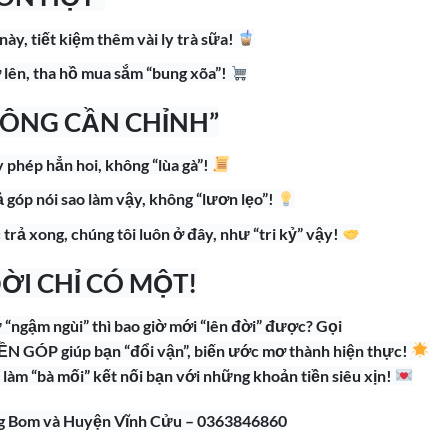
ày, tiết kiệm thêm vài ly trà sữa!
 lên, tha hồ mua sắm “bung xõa”!
ÔNG CẦN CHỈNH”
 phép hẳn hoi, không “lùa gà”!
rả góp nói sao làm vậy, không “lươn lẹo”!
trả xong, chúng tôi luôn ở đây, như “tri kỷ” vậy!
ĐỜI CHỈ CÓ MỘT!
 “ngậm ngùi” thì bao giờ mới “lên đời” được? Gọi
N GÓP giúp bạn “đổi vận”, biến ước mơ thành hiện thực!
i làm “bà mối” kết nối bạn với những khoản tiền siêu xịn!
ảng Bom và Huyện Vĩnh Cửu – 0363846860