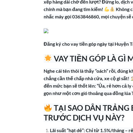
xếp hàng dài chờ đến lượt? Đừng lo, dịch 
chính mà bạn đang tìm kiếm!
Không cầ
nhấc máy gọi 0363846860, mọi chuyện sẽ đ
Đăng ký cho vay tiền góp ngày tại Huyện
VAY TIỀN GÓP LÀ GÌ 
Nghe cái tên thôi là thấy “oách” rồi, đúng 
chẳng cần thế chấp nhà cửa, xe cộ gì sất!
đến mức bạn sẽ thốt lên: “Ủa, rẻ hơn cả ly 
gọn như một cơn gió thoảng qua đồng lúa
TẠI SAO DÂN TRẢNG 
TRƯỚC DỊCH VỤ NÀY?
Lãi suất “hạt dẻ”: Chỉ từ 1.5%/tháng –