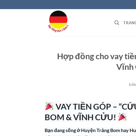
Bỏ
qua
nội
TRAN
dung
Hợp đồng cho vay tiề
Vĩnh
ĐĂ
VAY TIỀN GÓP – “CỨ
BOM & VĨNH CỬU!
Bạn đang sống ở Huyện Trảng Bom hay Huyệ