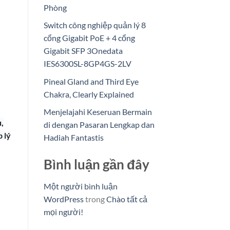
Phòng
Switch công nghiệp quản lý 8
cổng Gigabit PoE + 4 cổng
Gigabit SFP 3Onedata
IES6300SL-8GP4GS-2LV
Pineal Gland and Third Eye
Chakra, Clearly Explained
Menjelajahi Keseruan Bermain
u,
di dengan Pasaran Lengkap dan
p lý
Hadiah Fantastis
Bình luận gần đây
Một người bình luận
WordPress
trong
Chào tất cả
mọi người!