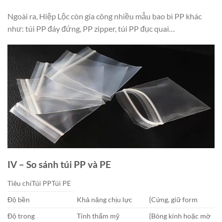
Ngoài ra, Hiệp Lộc còn gia công nhiều mẫu bao bì PP khác
như: túi PP đáy đứng, PP zipper, túi PP đục quai…
IV – So sánh túi PP và PE
Tiêu chíTúi PPTúi PE
Độ bền
Khả năng chịu lực
{Cứng, giữ form
Độ trong
Tính thẩm mỹ
{Bóng kính hoặc mờ