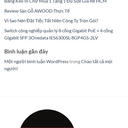
Băng Keo In Chữ Mua 1 Tặng 1 Đủ Size Giá Rẻ HCM
Review Sàn Gỗ AWOOD Thực Tế
Vì Sao Nên Đặt Tiệc Tất Niên Công Ty Trọn Gói?
Switch công nghiệp quản lý 8 cổng Gigabit PoE + 4 cổng
Gigabit SFP 3Onedata IES6300SL-8GP4GS-2LV
Bình luận gần đây
Một người bình luận WordPress
trong
Chào tất cả mọi
người!