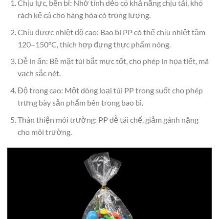
Chịu lực, bền bỉ: Nhờ tính dẻo có khả năng chịu tải, khó
rách kể cả cho hàng hóa có trọng lượng.
Chịu được nhiệt độ cao: Bao bì PP có thể chịu nhiệt tầm
120–150°C, thích hợp đựng thực phẩm nóng.
Dễ in ấn: Bề mặt túi bắt mực tốt, cho phép in họa tiết, mã
vạch sắc nét.
Độ trong cao: Một dòng loại túi PP trong suốt cho phép
trưng bày sản phẩm bên trong bao bì.
Thân thiện môi trường: PP dễ tái chế, giảm gánh nặng
cho môi trường.