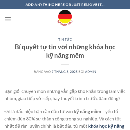
Bỏ
ADD ANYTHING HERE OR JUST REMOVE IT...
qua
nội
dung
TIN TỨC
Bí quyết tự tin với những khóa học
kỹ năng mềm
ĐĂNG VÀO
7 THÁNG 5, 2025
BỞI
ADMIN
Bạn giỏi chuyên môn nhưng vẫn gặp khó khăn trong làm việc
nhóm, giao tiếp với sếp, hay thuyết trình trước đám đông?
Đó là dấu hiệu bạn cần đầu tư vào
kỹ năng mềm
– yếu tố
chiếm đến 80% sự thành công trong sự nghiệp. Và cách tốt
nhất để rèn luyện chính là bắt đầu từ một
khóa học kỹ năng