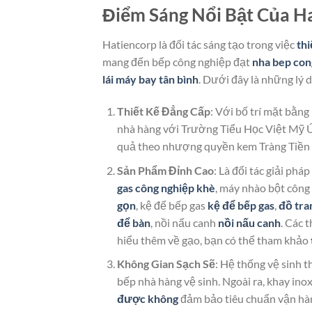
Điểm Sáng Nổi Bật Của H
Hatiencorp là đối tác sáng tạo trong việc
thi
mang đến bếp công nghiệp đạt
nha bep con
lái máy bay tân bình
. Dưới đây là những lý d
Thiết Kế Đẳng Cấp
: Với bố trí mặt bằn
nhà hàng với Trường Tiểu Học Việt Mỹ 
quả theo nhượng quyền kem Tràng Tiền 
Sản Phẩm Đỉnh Cao
: Là đối tác giải pháp
gas công nghiệp khè
, máy nhào bột công
gọn
, kệ để bếp gas
kệ để bếp gas
,
đồ tra
để bàn
, nồi nấu canh
nồi nấu canh
. Các 
hiểu thêm về gạo, bạn có thể tham khảo
Không Gian Sạch Sẽ
: Hệ thống vệ sinh t
bếp nhà hàng vệ sinh. Ngoài ra, khay in
được không
đảm bảo tiêu chuẩn vận hà