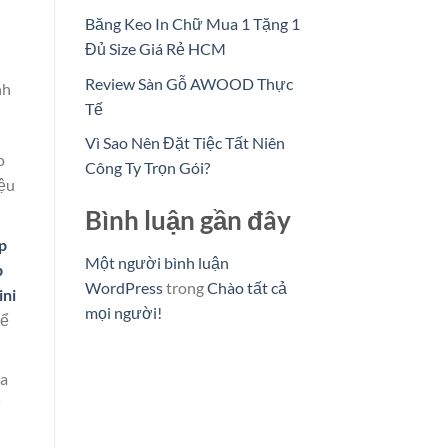
Băng Keo In Chữ Mua 1 Tặng 1
Đủ Size Giá Rẻ HCM
Review Sàn Gỗ AWOOD Thực
nh
Tế
Vì Sao Nên Đặt Tiệc Tất Niên
o
Công Ty Trọn Gói?
iệu
Bình luận gần đây
p
Một người bình luận
p
WordPress
trong
Chào tất cả
ini
mọi người!
Để
ra