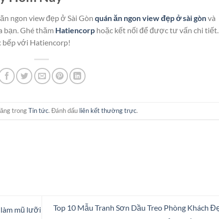
 ăn ngon view đẹp ở Sài Gòn
quán ăn ngon view đẹp ở sài gòn
và
ủa bạn. Ghé thăm
Hatiencorp
hoặc kết nối để được tư vấn chi tiết.
c bếp với Hatiencorp!
đăng trong
Tin tức
. Đánh dấu
liên kết thường trực
.
Top 10 Mẫu Tranh Sơn Dầu Treo Phòng Khách Đ
 làm mũ lưỡi