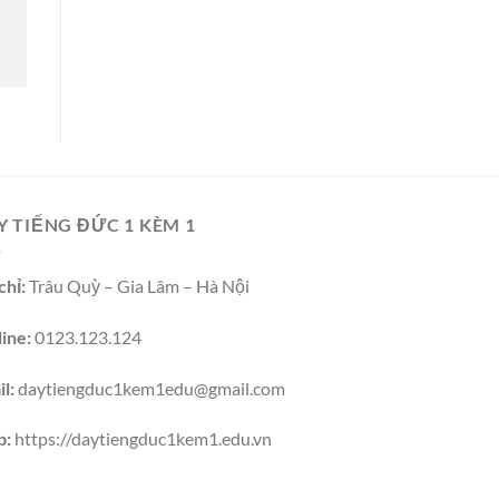
Y TIẾNG ĐỨC 1 KÈM 1
chỉ:
Trâu Quỳ – Gia Lâm – Hà Nội
ine:
0123.123.124
l:
daytiengduc1kem1edu@gmail.com
b:
https://daytiengduc1kem1.edu.vn