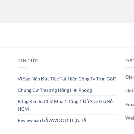
TIN TỨC
DẠ
Địa 
Vì Sao Nên Đặt Tiệc Tất Niên Công Ty Trọn Gói?
Chung Cư Thượng Hồng Hải Phòng
Hotl
Băng Keo In Chữ Mua 1 Tặng 1 Đủ Size Giá Rẻ
Emai
HCM
We
Review Sàn Gỗ AWOOD Thực Tế