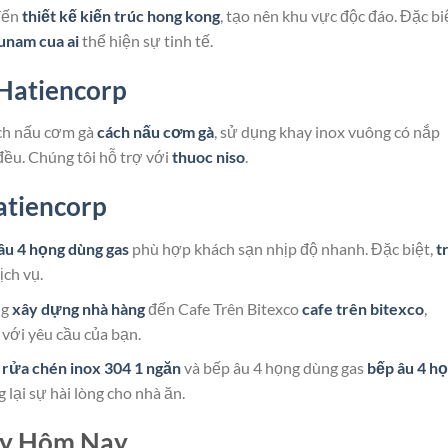
đến
thiết kế kiến trúc hong kong
, tạo nên khu vực độc đáo. Đặc bi
unam cua ai
thể hiện sự tinh tế.
Hatiencorp
ách nấu cơm gà
cách nấu cơm gà
, sử dụng khay inox vuông có nắp
đều. Chúng tôi hỗ trợ với
thuoc niso
.
atiencorp
âu 4 họng dùng gas
phù hợp khách sạn nhịp độ nhanh. Đặc biệt,
t
ịch vụ.
ng
xây dựng nhà hàng
đến Cafe Trên Bitexco
cafe trên bitexco
,
 với yêu cầu của bạn.
 rửa chén inox 304 1 ngăn
và bếp âu 4 họng dùng gas
bếp âu 4 h
lại sự hài lòng cho nhà ăn.
ay Hôm Nay