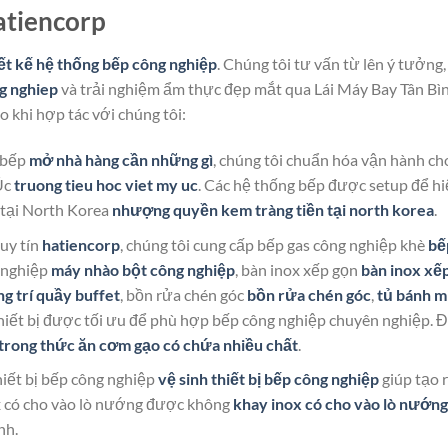
atiencorp
ết kế hệ thống bếp công nghiệp
. Chúng tôi tư vấn từ lên ý tưởng,
g nghiep
và trải nghiệm ẩm thực đẹp mắt qua Lái Máy Bay Tân Bì
o khi hợp tác với chúng tôi:
g bếp
mở nhà hàng cần những gì
, chúng tôi chuẩn hóa vận hành ch
Úc
truong tieu hoc viet my uc
. Các hệ thống bếp được setup để h
tại North Korea
nhượng quyền kem tràng tiền tại north korea
.
 uy tín
hatiencorp
, chúng tôi cung cấp bếp gas công nghiệp khè
bế
 nghiệp
máy nhào bột công nghiệp
, bàn inox xếp gọn
bàn inox xế
ng trí quầy buffet
, bồn rửa chén góc
bồn rửa chén góc
,
tủ bánh m
thiết bị được tối ưu để phù hợp bếp công nghiệp chuyên nghiệp. 
trong thức ăn cơm gạo có chứa nhiều chất
.
hiết bị bếp công nghiệp
vệ sinh thiết bị bếp công nghiệp
giúp tạo 
ox có cho vào lò nướng được không
khay inox có cho vào lò nướng
nh.