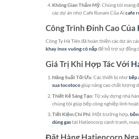
Không Gian Thẩm Mỹ
: Chúng tôi mang 
các dự án như Cafe Runam Của Ai
cafe r
Công Trình Đỉnh Cao Của
Công Ty Hà Tiên đã hoàn thiện các dự án c
khay inox vuông có nắp
để hỗ trợ sự đồng 
Giá Trị Khi Hợp Tác Với
H
Năng Suất Tối Ưu
: Các thiết bị như
bếp 
sua tocotoco
giúp nâng cao chất lượng d
Thiết Kế Sáng Tạo
: Từ xây dựng nhà hà
chúng tôi giúp bếp công nghiệp linh hoạt
Tiết Kiệm Chi Phí
: Một trường hợp,
bồn
dùng gas
tại Hatiencorp cạnh tranh, mang 
Đặt Hàng Hatiencorp Ng