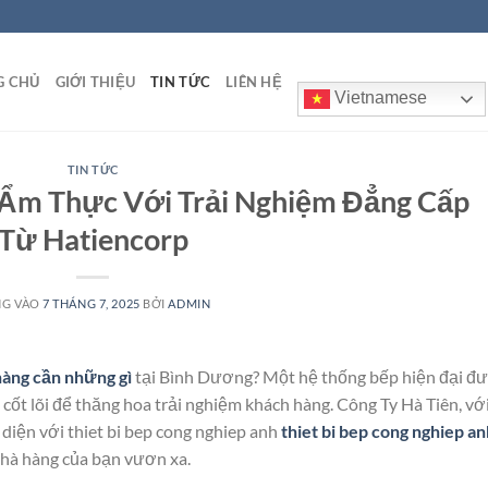
G CHỦ
GIỚI THIỆU
TIN TỨC
LIÊN HỆ
Vietnamese
TIN TỨC
 Ẩm Thực Với Trải Nghiệm Đẳng Cấp
Từ Hatiencorp
NG VÀO
7 THÁNG 7, 2025
BỞI
ADMIN
àng cần những gì
tại Bình Dương? Một hệ thống bếp hiện đại đ
 cốt lõi để thăng hoa trải nghiệm khách hàng. Công Ty Hà Tiên, vớ
 diện với thiet bi bep cong nghiep anh
thiet bi bep cong nghiep an
 nhà hàng của bạn vươn xa.