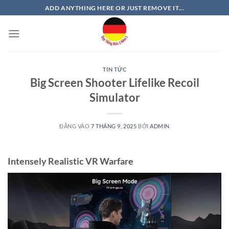
Bỏ
ADD ANYTHING HERE OR JUST REMOVE IT...
qua
nội
dung
TIN TỨC
Big Screen Shooter Lifelike Recoil
Simulator
ĐĂNG VÀO
7 THÁNG 9, 2025
BỞI
ADMIN
Intensely Realistic VR Warfare