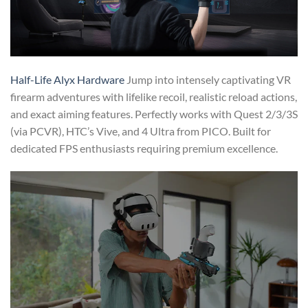
Half-Life Alyx Hardware
Jump into intensely captivating VR
firearm adventures with lifelike recoil, realistic reload actions,
and exact aiming features. Perfectly works with Quest 2/3/3S
(via PCVR), HTC’s Vive, and 4 Ultra from PICO. Built for
dedicated FPS enthusiasts requiring premium excellence.