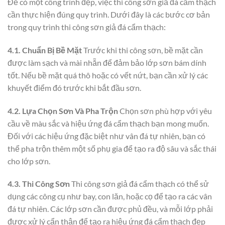
Để có một công trình đẹp, việc thi công sơn giả đá cẩm thạch
cần thực hiện đúng quy trình. Dưới đây là các bước cơ bản
trong quy trình thi công sơn giả đá cẩm thạch:
4.1. Chuẩn Bị Bề Mặt
Trước khi thi công sơn, bề mặt cần
được làm sạch và mài nhẵn để đảm bảo lớp sơn bám dính
tốt. Nếu bề mặt quá thô hoặc có vết nứt, bạn cần xử lý các
khuyết điểm đó trước khi bắt đầu sơn.
4.2. Lựa Chọn Sơn Và Pha Trộn
Chọn sơn phù hợp với yêu
cầu về màu sắc và hiệu ứng đá cẩm thạch bạn mong muốn.
Đối với các hiệu ứng đặc biệt như vân đá tự nhiên, bạn có
thể pha trộn thêm một số phụ gia để tạo ra độ sâu và sắc thái
cho lớp sơn.
4.3. Thi Công Sơn
Thi công sơn giả đá cẩm thạch có thể sử
dụng các công cụ như bay, con lăn, hoặc cọ để tạo ra các vân
đá tự nhiên. Các lớp sơn cần được phủ đều, và mỗi lớp phải
được xử lý cẩn thận để tạo ra hiệu ứng đá cẩm thạch đẹp