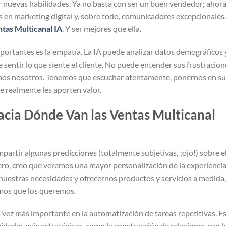
r nuevas habilidades. Ya no basta con ser un buen vendedor; ahor
s en marketing digital y, sobre todo, comunicadores excepcionales.
tas Multicanal IA
. Y ser mejores que ella.
mportantes es la empatía. La IA puede analizar datos demográficos 
entir lo que siente el cliente. No puede entender sus frustracion
amos nosotros. Tenemos que escuchar atentamente, ponernos en su
e realmente les aporten valor.
acia Dónde Van las Ventas Multicanal
partir algunas predicciones (totalmente subjetivas, ¡ojo!) sobre e
mero, creo que veremos una mayor personalización de la experienci
a nuestras necesidades y ofrecernos productos y servicios a medida,
mos que los queremos.
 vez más importante en la automatización de tareas repetitivas. E
vidades más estratégicas, como la construcción de relaciones con l