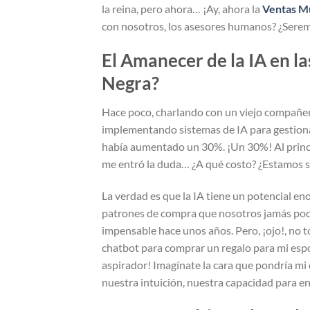
la reina, pero ahora… ¡Ay, ahora la
Ventas Mu
con nosotros, los asesores humanos? ¿Sere
El Amanecer de la IA en l
Negra?
Hace poco, charlando con un viejo compañer
implementando sistemas de IA para gestion
había aumentado un 30%. ¡Un 30%! Al principi
me entró la duda… ¿A qué costo? ¿Estamos sa
La verdad es que la IA tiene un potencial e
patrones de compra que nosotros jamás podría
impensable hace unos años. Pero, ¡ojo!, no 
chatbot para comprar un regalo para mi espo
aspirador! Imagínate la cara que pondría mi
nuestra intuición, nuestra capacidad para en