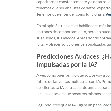
capacitarnos constantemente y a desarrolla
tenemos que ser analistas de datos, experto
Tenemos que entender cómo funciona la
Ven
En mi opinión, una de las habilidades más i
patrones de comportamiento, pero no puede s
sus sueños, sus miedos. Ahí es donde entr
lugar y ofrecer soluciones personalizadas qu
Predicciones Audaces: ¿H
Impulsadas por la IA?
A ver, como buen amigo que soy, te voy a com
futuro de las ventas multicanal con IA. Pri
del cliente. La IA será capaz de anticiparse 
incluso antes de que nosotros mismos sepa
Segundo, creo que la IA jugará un papel cada
nos liberará tiempo para enfocarnos en acti