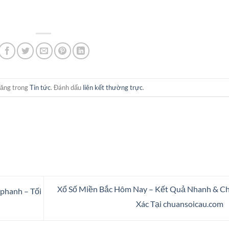
đăng trong
Tin tức
. Đánh dấu
liên kết thường trực
.
Xổ Số Miền Bắc Hôm Nay – Kết Quả Nhanh & C
phanh – Tối
Xác Tại chuansoicau.com