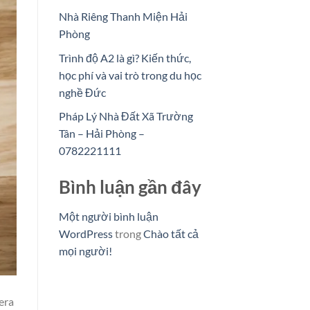
Nhà Riêng Thanh Miện Hải
Phòng
Trình độ A2 là gì? Kiến thức,
học phí và vai trò trong du học
nghề Đức
Pháp Lý Nhà Đất Xã Trường
Tân – Hải Phòng –
0782221111
Bình luận gần đây
Một người bình luận
WordPress
trong
Chào tất cả
mọi người!
era