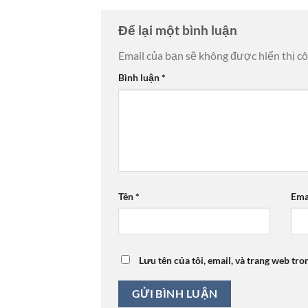
Để lại một bình luận
Email của bạn sẽ không được hiển thị cô
Bình luận
*
Tên
*
Ema
Lưu tên của tôi, email, và trang web tro