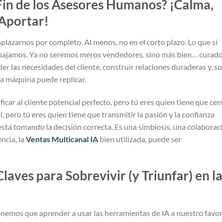
 Fin de los Asesores Humanos? ¡Calma,
Aportar!
plazarnos por completo. Al menos, no en el corto plazo. Lo que sí
rabajamos. Ya no seremos meros vendedores, sino más bien… curad
er las necesidades del cliente, construir relaciones duraderas y, s
a máquina puede replicar.
icar al cliente potencial perfecto, pero tú eres quien tiene que cer
l, pero tú eres quien tiene que transmitir la pasión y la confianza
está tomando la decisión correcta. Es una simbiosis, una colaborac
ncia, la
Ventas Multicanal IA
bien utilizada, puede ser
Claves para Sobrevivir (y Triunfar) en l
Tenemos que aprender a usar las herramientas de IA a nuestro favor