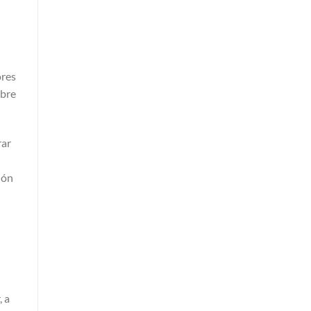
ores
obre
rar
ión
a
, a