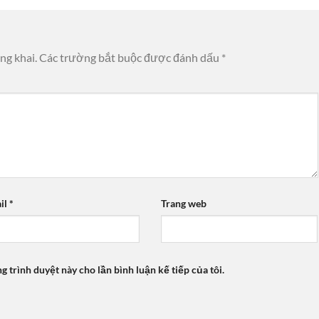
ng khai.
Các trường bắt buộc được đánh dấu
*
il
*
Trang web
ng trình duyệt này cho lần bình luận kế tiếp của tôi.