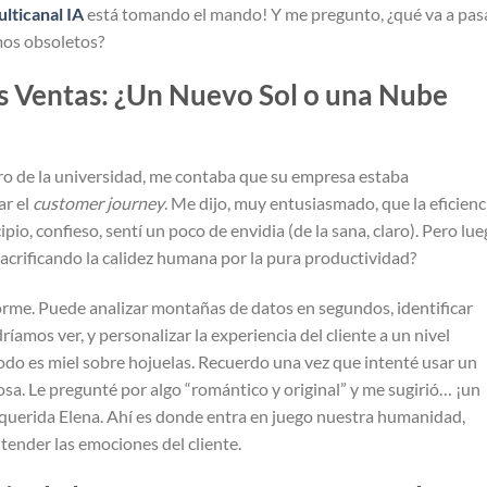
lticanal IA
está tomando el mando! Y me pregunto, ¿qué va a pas
mos obsoletos?
as Ventas: ¿Un Nuevo Sol o una Nube
o de la universidad, me contaba que su empresa estaba
ar el
customer journey
. Me dijo, muy entusiasmado, que la eficienc
o, confieso, sentí un poco de envidia (de la sana, claro). Pero lue
crificando la calidez humana por la pura productividad?
norme. Puede analizar montañas de datos en segundos, identificar
mos ver, y personalizar la experiencia del cliente a un nivel
todo es miel sobre hojuelas. Recuerdo una vez que intenté usar un
sa. Le pregunté por algo “romántico y original” y me sugirió… ¡un
 querida Elena. Ahí es donde entra en juego nuestra humanidad,
tender las emociones del cliente.