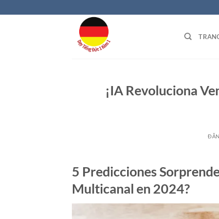
Bỏ
qua
nội
TRAN
dung
¡IA Revoluciona Ve
ĐĂ
5 Predicciones Sorprende
Multicanal en 2024?