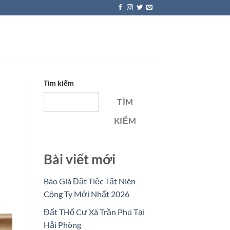
Tìm kiếm
TÌM
KIẾM
Bài viết mới
Báo Giá Đặt Tiệc Tất Niên
Công Ty Mới Nhất 2026
Đất THổ Cư Xã Trần Phú Tại
Hải Phòng