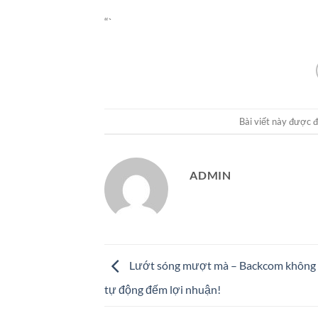
“`
Bài viết này được 
ADMIN
Lướt sóng mượt mà – Backcom không 
tự động đếm lợi nhuận!