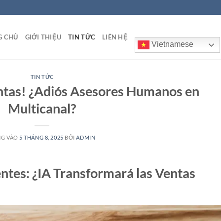
G CHỦ
GIỚI THIỆU
TIN TỨC
LIÊN HỆ
Vietnamese
TIN TỨC
ntas! ¿Adiós Asesores Humanos en
Multicanal?
NG VÀO
5 THÁNG 8, 2025
BỞI
ADMIN
ntes: ¿IA Transformará las Ventas