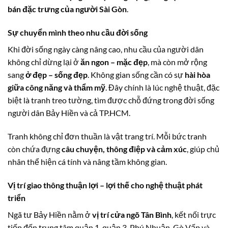
bán đặc trưng của người Sài Gòn
.
Sự chuyển mình theo nhu cầu đời sống
Khi đời sống ngày càng nâng cao, nhu cầu của người dân
không chỉ dừng lại ở
ăn ngon – mặc đẹp
, mà còn mở rộng
sang
ở đẹp – sống đẹp
. Không gian sống cần có sự
hài hòa
giữa công năng và thẩm mỹ
. Đây chính là lúc nghệ thuật, đặc
biệt là tranh treo tường, tìm được chỗ đứng trong đời sống
người dân Bảy Hiền và cả TP.HCM.
Tranh không chỉ đơn thuần là vật trang trí. Mỗi bức tranh
còn chứa đựng
câu chuyện, thông điệp và cảm xúc
, giúp chủ
nhân thể hiện cá tính và nâng tầm không gian.
Vị trí giao thông thuận lợi – lợi thế cho nghệ thuật phát
triển
Ngã tư Bảy Hiền nằm ở
vị trí cửa ngõ Tân Bình
, kết nối trực
tiếp đến trung tâm quận 1, quận 3, Phú Nhuận, Gò Vấp và