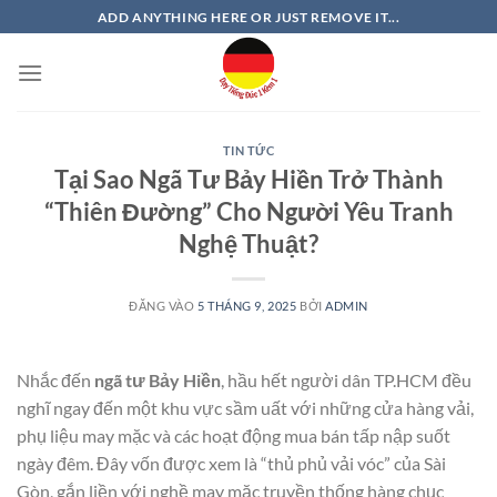
Bỏ
ADD ANYTHING HERE OR JUST REMOVE IT...
qua
nội
dung
TIN TỨC
Tại Sao Ngã Tư Bảy Hiền Trở Thành
“Thiên Đường” Cho Người Yêu Tranh
Nghệ Thuật?
ĐĂNG VÀO
5 THÁNG 9, 2025
BỞI
ADMIN
Nhắc đến
ngã tư Bảy Hiền
, hầu hết người dân TP.HCM đều
nghĩ ngay đến một khu vực sầm uất với những cửa hàng vải,
phụ liệu may mặc và các hoạt động mua bán tấp nập suốt
ngày đêm. Đây vốn được xem là “thủ phủ vải vóc” của Sài
Gòn, gắn liền với nghề may mặc truyền thống hàng chục