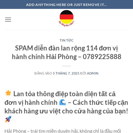
Bỏ
ADD ANYTHING HERE OR JUST REMOVE IT...
qua
nội
dung
TIN TỨC
SPAM diễn đàn lan rộng 114 đơn vị
hành chính Hải Phòng – 0789225888
ĐĂNG VÀO
5 THÁNG 7, 2025
BỞI
ADMIN
Lan tỏa thông điệp toàn diện tất cả
đơn vị hành chính
– Cách thức tiếp cận
khách hàng ưu việt cho cửa hàng của bạn!
Hải Phòng – trái tim miền duyên hải, không chỉ là đầu mối