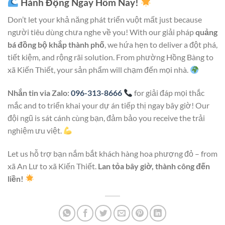
Hành Động Ngay Hôm Nay!
Don’t let your khả năng phát triển vuột mất just because
người tiêu dùng chưa nghe về you! With our giải pháp
quảng
bá đồng bộ khắp thành phố
, we hứa hẹn to deliver a đột phá,
tiết kiệm, and rộng rãi solution. From phường Hồng Bàng to
xã Kiến Thiết, your sản phẩm will chạm đến mọi nhà.
Nhắn tin via Zalo:
096-313-8666
for giải đáp mọi thắc
mắc and to triển khai your dự án tiếp thị ngay bây giờ! Our
đội ngũ is sát cánh cùng bạn, đảm bảo you receive the trải
nghiệm ưu việt.
Let us hỗ trợ bạn nắm bắt khách hàng hoa phượng đỏ – from
xã An Lư to xã Kiến Thiết.
Lan tỏa bây giờ, thành công đến
liền!