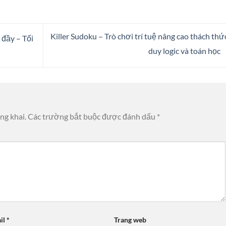
Killer Sudoku – Trò chơi trí tuệ nâng cao thách thứ
 đầy – Tối
duy logic và toán học
ng khai.
Các trường bắt buộc được đánh dấu
*
il
*
Trang web