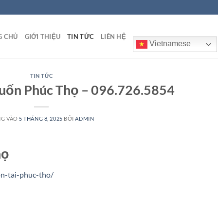
G CHỦ
GIỚI THIỆU
TIN TỨC
LIÊN HỆ
Vietnamese
TIN TỨC
uốn Phúc Thọ – 096.726.5854
NG VÀO
5 THÁNG 8, 2025
BỞI
ADMIN
họ
n-tai-phuc-tho/