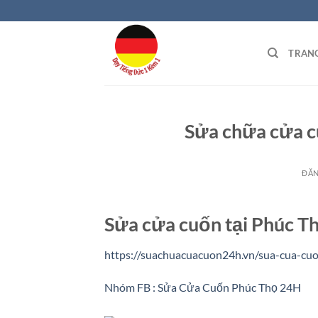
Bỏ
qua
nội
TRAN
dung
Sửa chữa cửa c
ĐĂ
Sửa cửa cuốn tại Phúc T
https://suachuacuacuon24h.vn/sua-cua-cuo
Nhóm FB : Sửa Cửa Cuốn Phúc Thọ 24H