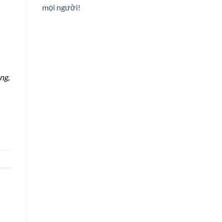
mọi người!
ng,