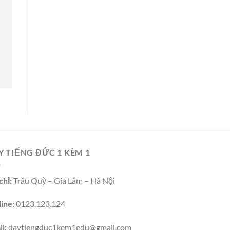
Y TIẾNG ĐỨC 1 KÈM 1
chỉ:
Trâu Quỳ – Gia Lâm – Hà Nội
ine:
0123.123.124
l:
daytiengduc1kem1edu@gmail.com