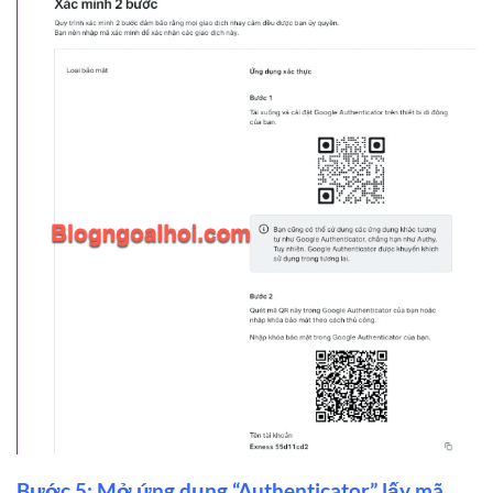
Bước 5: Mở ứng dụng “Authenticator” lấy mã