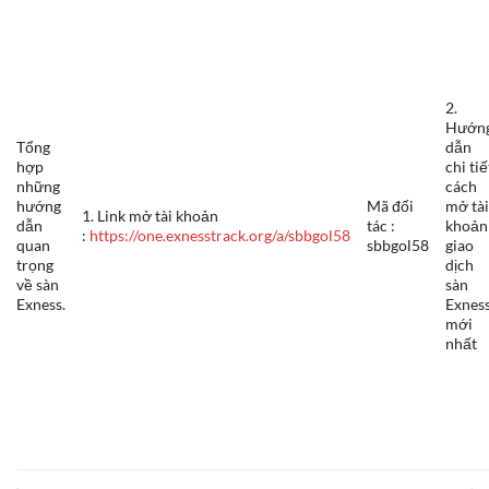
2.
Hướn
Tổng
dẫn
hợp
chi tiế
những
cách
hướng
Mã đối
mở tà
1. Link mở tài khoản
dẫn
tác :
khoản
:
https://one.exnesstrack.org/a/sbbgol58
quan
sbbgol58
giao
trọng
dịch
về sàn
sàn
Exness.
Exnes
mới
nhất