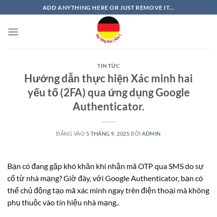
Bỏ
ADD ANYTHING HERE OR JUST REMOVE IT...
qua
nội
dung
TIN TỨC
Hướng dẫn thực hiện Xác minh hai
yếu tố (2FA) qua ứng dụng Google
Authenticator.
ĐĂNG VÀO
5 THÁNG 9, 2025
BỞI
ADMIN
Bạn có đang gặp khó khăn khi nhận mã OTP qua SMS do sự
cố từ nhà mạng? Giờ đây, với Google Authenticator, bạn có
thể chủ động tạo mã xác minh ngay trên điện thoại mà không
phụ thuộc vào tín hiệu nhà mạng..