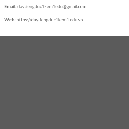
Email:
daytiengduc1kem1edu@gmail.com
Web:
https://daytiengduc1kem1.edu.vn