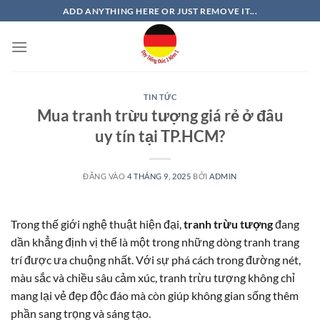
Bỏ
ADD ANYTHING HERE OR JUST REMOVE IT...
qua
nội
dung
TIN TỨC
Mua tranh trừu tượng giá rẻ ở đâu
uy tín tại TP.HCM?
ĐĂNG VÀO
4 THÁNG 9, 2025
BỞI
ADMIN
Trong thế giới nghệ thuật hiện đại,
tranh trừu tượng
đang
dần khẳng định vị thế là một trong những dòng tranh trang
trí được ưa chuộng nhất. Với sự phá cách trong đường nét,
màu sắc và chiều sâu cảm xúc, tranh trừu tượng không chỉ
mang lại vẻ đẹp độc đáo mà còn giúp không gian sống thêm
phần sang trọng và sáng tạo.