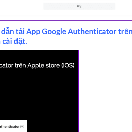
dẫn tải App Google Authenticator trê
 cài đặt.