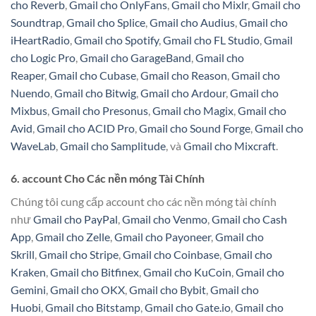
cho Reverb
,
Gmail cho OnlyFans
,
Gmail cho Mixlr
,
Gmail cho
Soundtrap
,
Gmail cho Splice
,
Gmail cho Audius
,
Gmail cho
iHeartRadio
,
Gmail cho Spotify
,
Gmail cho FL Studio
,
Gmail
cho Logic Pro
,
Gmail cho GarageBand
,
Gmail cho
Reaper
,
Gmail cho Cubase
,
Gmail cho Reason
,
Gmail cho
Nuendo
,
Gmail cho Bitwig
,
Gmail cho Ardour
,
Gmail cho
Mixbus
,
Gmail cho Presonus
,
Gmail cho Magix
,
Gmail cho
Avid
,
Gmail cho ACID Pro
,
Gmail cho Sound Forge
,
Gmail cho
WaveLab
,
Gmail cho Samplitude
, và
Gmail cho Mixcraft
.
6. account Cho Các nền móng Tài Chính
Chúng tôi cung cấp account cho các nền móng tài chính
như
Gmail cho PayPal
,
Gmail cho Venmo
,
Gmail cho Cash
App
,
Gmail cho Zelle
,
Gmail cho Payoneer
,
Gmail cho
Skrill
,
Gmail cho Stripe
,
Gmail cho Coinbase
,
Gmail cho
Kraken
,
Gmail cho Bitfinex
,
Gmail cho KuCoin
,
Gmail cho
Gemini
,
Gmail cho OKX
,
Gmail cho Bybit
,
Gmail cho
Huobi
,
Gmail cho Bitstamp
,
Gmail cho Gate.io
,
Gmail cho