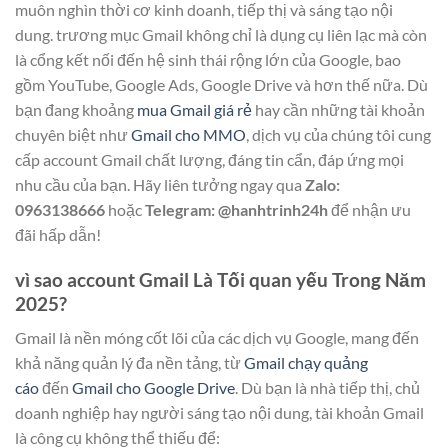
muôn nghìn thời cơ kinh doanh, tiếp thị và sáng tạo nội
dung. trương mục Gmail không chỉ là dụng cụ liên lạc mà còn
là cổng kết nối đến hệ sinh thái rộng lớn của Google, bao
gồm YouTube, Google Ads, Google Drive và hơn thế nữa. Dù
bạn đang khoảng
mua Gmail giá rẻ
hay cần những tài khoản
chuyên biệt như
Gmail cho MMO
, dịch vụ của chúng tôi cung
cấp account Gmail chất lượng, đáng tin cẩn, đáp ứng mọi
nhu cầu của bạn. Hãy liên tưởng ngay qua
Zalo:
0963138666
hoặc
Telegram: @hanhtrinh24h
để nhận ưu
đãi hấp dẫn!
vì sao account Gmail Là Tối quan yếu Trong Năm
2025?
Gmail là nền móng cốt lõi của các dịch vụ Google, mang đến
khả năng quản lý đa nền tảng, từ
Gmail chạy quảng
cáo
đến
Gmail cho Google Drive
. Dù bạn là nhà tiếp thị, chủ
doanh nghiệp hay người sáng tạo nội dung, tài khoản Gmail
là công cụ không thể thiếu để: