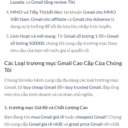
Lazada
, và
Gmail tăng review Tiki
.
MMO và Tiếp Thị kết liên:
tài khoản
Gmail cho MMO
Việt Nam
,
Gmail cho affiliate
và
Gmail cho Adsense
là
dụng cụ lý tưởng để tối đa hóa thu nhập trực tuyến.
Linh Hoạt và mở mang:
Từ
Gmail số lượng 1
đến
Gmail
số lượng 500000
, chúng tôi cung cấp trương mục theo
nhu cầu của bạn với mức giá sỉ quyến rũ.
Các Loại trương mục Gmail Cao Cấp Của Chúng
Tôi
Chúng tôi kiêu hãnh cung cấp đa dạng các loại trương mục
Gmail, từ
buy cheap Gmail
đến
buy trusted Gmail
, đáp ứng
mọi nhu cầu kinh doanh và cá nhân chủ nghĩa.
1. trương mục Giá Rẻ và Chất Lượng Cao
Bạn đang tìm
mua Gmail giá rẻ
hoặc
cheapest Gmail
? Chúng
tôi cung cấp
Gmail giá rẻ nhất
và
great price Gmail
với chất