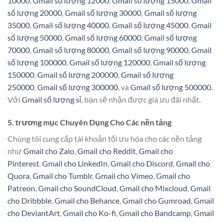
10000
,
Gmail số lượng 12000
,
Gmail số lượng 15000
,
Gmail
số lượng 20000
,
Gmail số lượng 30000
,
Gmail số lượng
35000
,
Gmail số lượng 40000
,
Gmail số lượng 45000
,
Gmail
số lượng 50000
,
Gmail số lượng 60000
,
Gmail số lượng
70000
,
Gmail số lượng 80000
,
Gmail số lượng 90000
,
Gmail
số lượng 100000
,
Gmail số lượng 120000
,
Gmail số lượng
150000
,
Gmail số lượng 200000
,
Gmail số lượng
250000
,
Gmail số lượng 300000
, và
Gmail số lượng 500000
.
Với
Gmail số lượng sỉ
, bạn sẽ nhận được giá ưu đãi nhất.
5. trương mục Chuyên Dụng Cho Các nền tảng
Chúng tôi cung cấp tài khoản tối ưu hóa cho các nền tảng
như
Gmail cho Zalo
,
Gmail cho Reddit
,
Gmail cho
Pinterest
,
Gmail cho LinkedIn
,
Gmail cho Discord
,
Gmail cho
Quora
,
Gmail cho Tumblr
,
Gmail cho Vimeo
,
Gmail cho
Patreon
,
Gmail cho SoundCloud
,
Gmail cho Mixcloud
,
Gmail
cho Dribbble
,
Gmail cho Behance
,
Gmail cho Gumroad
,
Gmail
cho DeviantArt
,
Gmail cho Ko-fi
,
Gmail cho Bandcamp
,
Gmail