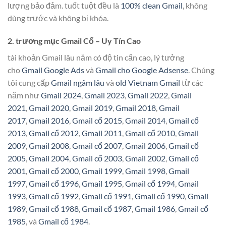
lượng bảo đảm. tuốt tuột đều là
100% clean Gmail
, không
dùng trước và không bị khóa.
2. trương mục Gmail Cổ – Uy Tín Cao
tài khoản Gmail lâu năm có độ tin cẩn cao, lý tưởng
cho
Gmail Google Ads
và
Gmail cho Google Adsense
. Chúng
tôi cung cấp
Gmail ngâm lâu
và
old Vietnam Gmail
từ các
năm như
Gmail 2024
,
Gmail 2023
,
Gmail 2022
,
Gmail
2021
,
Gmail 2020
,
Gmail 2019
,
Gmail 2018
,
Gmail
2017
,
Gmail 2016
,
Gmail cổ 2015
,
Gmail 2014
,
Gmail cổ
2013
,
Gmail cổ 2012
,
Gmail 2011
,
Gmail cổ 2010
,
Gmail
2009
,
Gmail 2008
,
Gmail cổ 2007
,
Gmail 2006
,
Gmail cổ
2005
,
Gmail 2004
,
Gmail cổ 2003
,
Gmail 2002
,
Gmail cổ
2001
,
Gmail cổ 2000
,
Gmail 1999
,
Gmail 1998
,
Gmail
1997
,
Gmail cổ 1996
,
Gmail 1995
,
Gmail cổ 1994
,
Gmail
1993
,
Gmail cổ 1992
,
Gmail cổ 1991
,
Gmail cổ 1990
,
Gmail
1989
,
Gmail cổ 1988
,
Gmail cổ 1987
,
Gmail 1986
,
Gmail cổ
1985
, và
Gmail cổ 1984
.