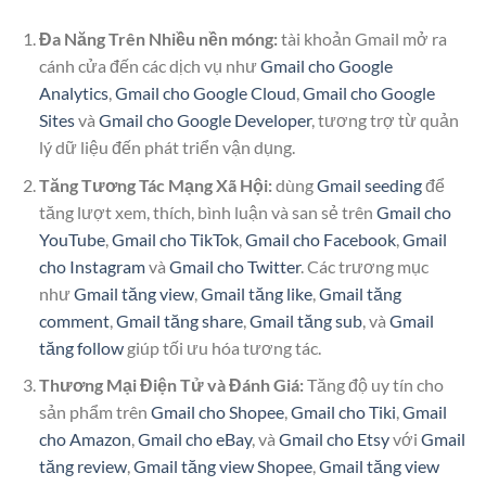
Đa Năng Trên Nhiều nền móng:
tài khoản Gmail mở ra
cánh cửa đến các dịch vụ như
Gmail cho Google
Analytics
,
Gmail cho Google Cloud
,
Gmail cho Google
Sites
và
Gmail cho Google Developer
, tương trợ từ quản
lý dữ liệu đến phát triển vận dụng.
Tăng Tương Tác Mạng Xã Hội:
dùng
Gmail seeding
để
tăng lượt xem, thích, bình luận và san sẻ trên
Gmail cho
YouTube
,
Gmail cho TikTok
,
Gmail cho Facebook
,
Gmail
cho Instagram
và
Gmail cho Twitter
. Các trương mục
như
Gmail tăng view
,
Gmail tăng like
,
Gmail tăng
comment
,
Gmail tăng share
,
Gmail tăng sub
, và
Gmail
tăng follow
giúp tối ưu hóa tương tác.
Thương Mại Điện Tử và Đánh Giá:
Tăng độ uy tín cho
sản phẩm trên
Gmail cho Shopee
,
Gmail cho Tiki
,
Gmail
cho Amazon
,
Gmail cho eBay
, và
Gmail cho Etsy
với
Gmail
tăng review
,
Gmail tăng view Shopee
,
Gmail tăng view