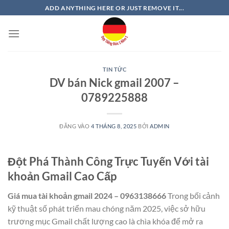
Bỏ
ADD ANYTHING HERE OR JUST REMOVE IT...
qua
nội
dung
TIN TỨC
DV bán Nick gmail 2007 –
0789225888
ĐĂNG VÀO
4 THÁNG 8, 2025
BỞI
ADMIN
Đột Phá Thành Công Trực Tuyến Với tài
khoản Gmail Cao Cấp
Giá mua tài khoản gmail 2024 – 0963138666
Trong bối cảnh
kỹ thuật số phát triển mau chóng năm 2025, việc sở hữu
trương mục Gmail chất lượng cao là chìa khóa để mở ra