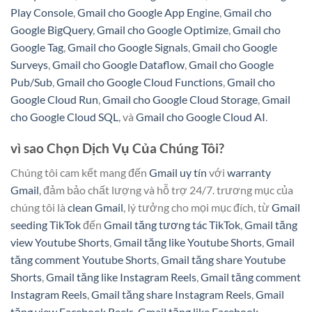
Play Console
,
Gmail cho Google App Engine
,
Gmail cho
Google BigQuery
,
Gmail cho Google Optimize
,
Gmail cho
Google Tag
,
Gmail cho Google Signals
,
Gmail cho Google
Surveys
,
Gmail cho Google Dataflow
,
Gmail cho Google
Pub/Sub
,
Gmail cho Google Cloud Functions
,
Gmail cho
Google Cloud Run
,
Gmail cho Google Cloud Storage
,
Gmail
cho Google Cloud SQL
, và
Gmail cho Google Cloud AI
.
vì sao Chọn Dịch Vụ Của Chúng Tôi?
Chúng tôi cam kết mang đến
Gmail uy tín
với
warranty
Gmail
, đảm bảo chất lượng và hỗ trợ 24/7. trương mục của
chúng tôi là
clean Gmail
, lý tưởng cho mọi mục đích, từ
Gmail
seeding TikTok
đến
Gmail tăng tương tác TikTok
,
Gmail tăng
view Youtube Shorts
,
Gmail tăng like Youtube Shorts
,
Gmail
tăng comment Youtube Shorts
,
Gmail tăng share Youtube
Shorts
,
Gmail tăng like Instagram Reels
,
Gmail tăng comment
Instagram Reels
,
Gmail tăng share Instagram Reels
,
Gmail
tăng view Facebook Reels
,
Gmail tăng like Facebook