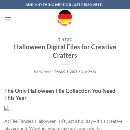
Bỏ
ADD ANYTHING HERE OR JUST REMOVE IT...
qua
nội
dung
TIN TỨC
Halloween Digital Files for Creative
Crafters
ĐĂNG VÀO
4 THÁNG 8, 2025
BỞI
ADMIN
The Only Halloween File Collection You Need
This Year
At File Fancies, Halloween isn’t just a holiday—it’s a creative
playground. Whether you’re making spooky gifts,