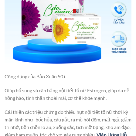
Công dụng của Bảo Xuân 50+
Giúp bổ sung và cân bằng nội tiết tố nữ Estrogen, giúp da dẻ
hồng hào, tinh thần thoải mái, cơ thể khỏe mạnh.
Cải thiện các triệu chứng do thiếu hụt nội tiết tố nữ thời kỳ
mãn kinh như: bốc hỏa, cáu gắt, ra mồ hôi đêm, mất ngủ, giảm
trí nhớ, bồn chồn lo âu, xuống sắc, tích mỡ bụng, khô âm đạo,
giảm ham muốn, tóc khô xơ, gãy rụng nhiều.
Viên Uống Hỗ