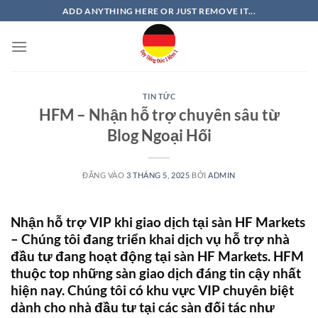
Bỏ
ADD ANYTHING HERE OR JUST REMOVE IT...
qua
nội
dung
TIN TỨC
HFM – Nhận hỗ trợ chuyên sâu từ
Blog Ngoại Hối
ĐĂNG VÀO
3 THÁNG 5, 2025
BỞI
ADMIN
Nhận hỗ trợ VIP khi giao dịch tại sàn HF Markets
– Chúng tôi đang triển khai dịch vụ hỗ trợ nhà
đầu tư đang hoạt động tại sàn HF Markets. HFM
thuộc top những sàn giao dịch đáng tin cậy nhất
hiện nay. Chúng tôi có khu vực VIP chuyên biệt
dành cho nhà đầu tư tại các sàn đối tác như