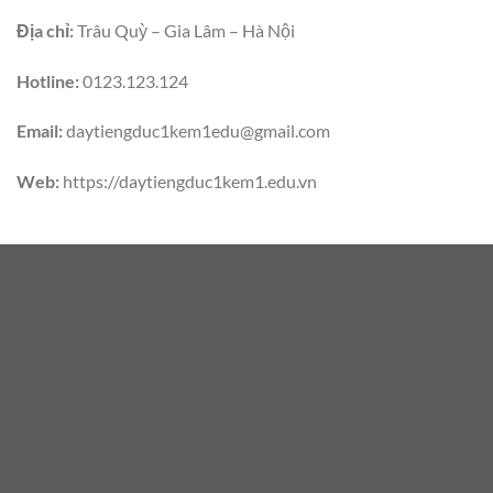
Địa chỉ:
Trâu Quỳ – Gia Lâm – Hà Nội
Hotline:
0123.123.124
Email:
daytiengduc1kem1edu@gmail.com
Web:
https://daytiengduc1kem1.edu.vn