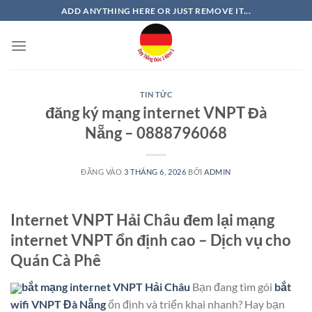
Bỏ
ADD ANYTHING HERE OR JUST REMOVE IT...
qua
nội
dung
TIN TỨC
đăng ký mạng internet VNPT Đà
Nẵng – 0888796068
ĐĂNG VÀO
3 THÁNG 6, 2026
BỞI
ADMIN
Internet VNPT Hải Châu đem lại mạng
internet VNPT ổn định cao – Dịch vụ cho
Quán Cà Phê
bắt mạng internet VNPT Hải Châu
Bạn đang tìm gói
bắt
wifi VNPT Đà Nẵng
ổn định và triển khai nhanh? Hay bạn