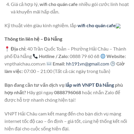
Giá cả hợp lý,
wifi cho quán cafe
nhiều gói cước linh hoạt
và khuyến mãi hấp dẫn.
Kỹ thuật viên giàu kinh nghiệm. lắp
wifi cho quán cafe
Thông tin liên hệ – Đà Nẵng
Địa chỉ:
40 Trần Quốc Toản – Phường Hải Châu – Thành
phố Đà Nẵng
Hotline / Zalo:
0888 79 60 68
Website:
vnpthaichau.com.vn
Email:
hh191vn@gmail.com
Giờ
làm việc:
07:00 – 21:00 (Tất cả các ngày trong tuần)
Bạn đang cần tư vấn dịch vụ
lắp wifi VNPT Đà Nẵng
phù
hợp nhất?
Hãy gọi ngay
0888796068
hoặc nhắn Zalo để
được hỗ trợ nhanh chóng hiện tại!
VNPT Hải Châu cam kết mang đến cho bạn dịch vụ mạng
internet tốc độ cao – ổn định – giá tốt, cùng hệ thống kết nối
hiện đại cho cuộc sống hiện đại.