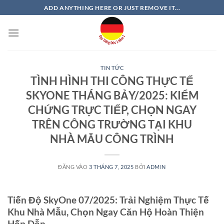
Bỏ
ADD ANYTHING HERE OR JUST REMOVE IT...
qua
nội
dung
TIN TỨC
TÌNH HÌNH THI CÔNG THỰC TẾ
SKYONE THÁNG BẢY/2025: KIỂM
CHỨNG TRỰC TIẾP, CHỌN NGAY
TRÊN CÔNG TRƯỜNG TẠI KHU
NHÀ MẪU CÔNG TRÌNH
ĐĂNG VÀO
3 THÁNG 7, 2025
BỞI
ADMIN
Tiến Độ SkyOne 07/2025: Trải Nghiệm Thực Tế
Khu Nhà Mẫu, Chọn Ngay Căn Hộ Hoàn Thiện
Hấp Dẫn