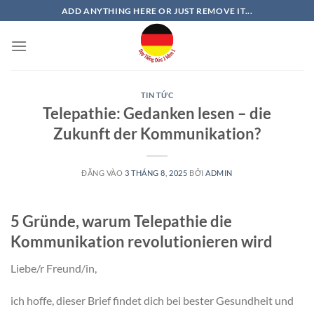
Bỏ
ADD ANYTHING HERE OR JUST REMOVE IT...
qua
nội
dung
TIN TỨC
Telepathie: Gedanken lesen – die
Zukunft der Kommunikation?
ĐĂNG VÀO
3 THÁNG 8, 2025
BỞI
ADMIN
5 Gründe, warum Telepathie die
Kommunikation revolutionieren wird
Liebe/r Freund/in,
ich hoffe, dieser Brief findet dich bei bester Gesundheit und