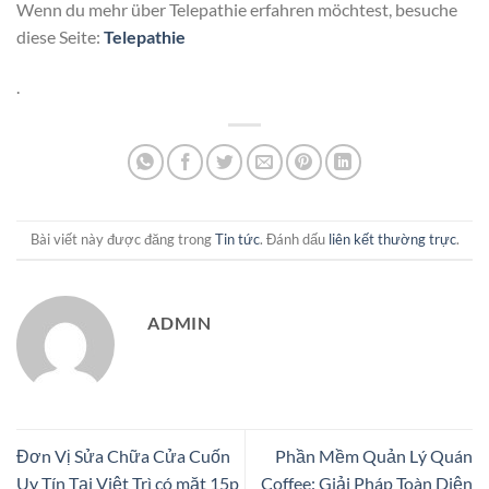
Wenn du mehr über Telepathie erfahren möchtest, besuche
diese Seite:
Telepathie
.
Bài viết này được đăng trong
Tin tức
. Đánh dấu
liên kết thường trực
.
ADMIN
Đơn Vị Sửa Chữa Cửa Cuốn
Phần Mềm Quản Lý Quán
Uy Tín Tại Việt Trì có mặt 15p
Coffee: Giải Pháp Toàn Diện