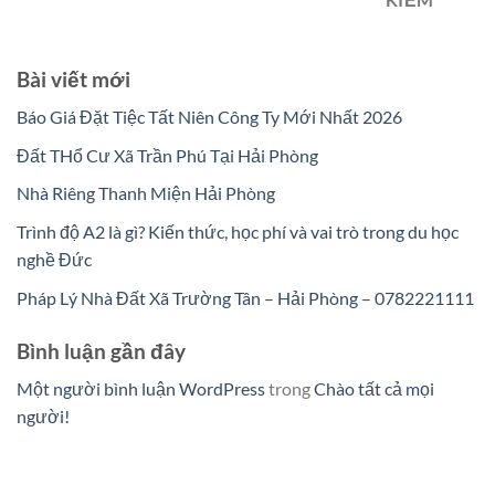
KIẾM
Bài viết mới
Báo Giá Đặt Tiệc Tất Niên Công Ty Mới Nhất 2026
Đất THổ Cư Xã Trần Phú Tại Hải Phòng
Nhà Riêng Thanh Miện Hải Phòng
Trình độ A2 là gì? Kiến thức, học phí và vai trò trong du học
nghề Đức
Pháp Lý Nhà Đất Xã Trường Tân – Hải Phòng – 0782221111
Bình luận gần đây
Một người bình luận WordPress
trong
Chào tất cả mọi
người!