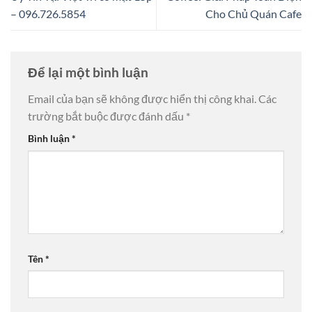
– 096.726.5854
Cho Chủ Quán Cafe
Để lại một bình luận
Email của bạn sẽ không được hiển thị công khai.
Các
trường bắt buộc được đánh dấu
*
Bình luận
*
Tên
*