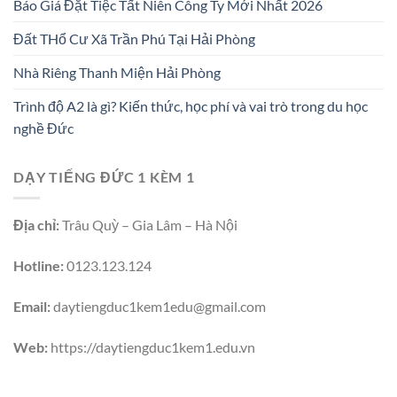
Báo Giá Đặt Tiệc Tất Niên Công Ty Mới Nhất 2026
Đất THổ Cư Xã Trần Phú Tại Hải Phòng
Nhà Riêng Thanh Miện Hải Phòng
Trình độ A2 là gì? Kiến thức, học phí và vai trò trong du học
nghề Đức
DẠY TIẾNG ĐỨC 1 KÈM 1
Địa chỉ:
Trâu Quỳ – Gia Lâm – Hà Nội
Hotline:
0123.123.124
Email:
daytiengduc1kem1edu@gmail.com
Web:
https://daytiengduc1kem1.edu.vn