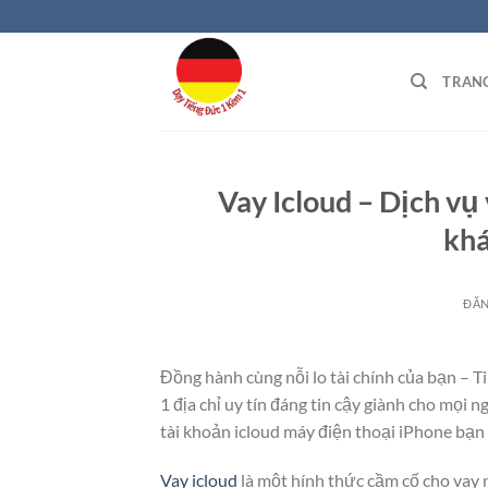
Bỏ
qua
nội
TRAN
dung
Vay Icloud – Dịch vụ
khá
ĐĂ
Đồng hành cùng nỗi lo tài chính của bạn – T
1 địa chỉ uy tín đáng tin cậy giành cho mọi
tài khoản icloud máy điện thoại iPhone bạ
Vay icloud
là một hính thức cầm cố cho vay