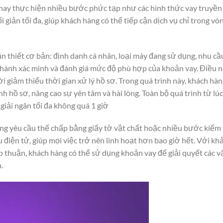
 hay thực hiện nhiều bước phức tạp như các hình thức vay truyền
ối giản tối đa, giúp khách hàng có thể tiếp cận dịch vụ chỉ trong vò
ần thiết cơ bản: định danh cá nhân, loại máy đang sử dụng, nhu cầ
ến hành xác minh và đánh giá mức độ phù hợp của khoản vay. Điều 
ời giảm thiểu thời gian xử lý hồ sơ. Trong quá trình này, khách hà
h hồ sơ, nâng cao sự yên tâm và hài lòng. Toàn bộ quá trình từ lúc
giải ngân tối đa không quá 1 giờ
ng yêu cầu thế chấp bằng giấy tờ vật chất hoặc nhiều bước kiểm 
 điện tử, giúp mọi việc trở nên linh hoạt hơn bao giờ hết. Với kh
p thuận, khách hàng có thể sử dụng khoản vay để giải quyết các v
.