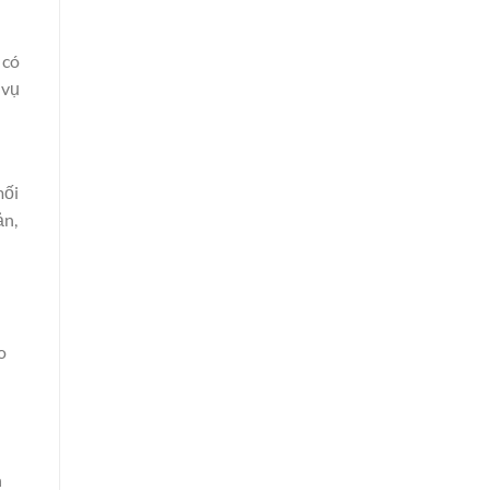
 có
 vụ
mối
ản,
o
h