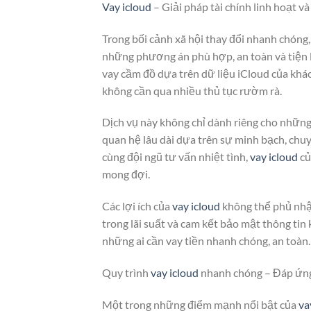
Vay icloud
– Giải pháp tài chính linh hoạt v
Trong bối cảnh xã hội thay đổi nhanh chóng,
những phương án phù hợp, an toàn và tiện 
vay cầm đồ dựa trên dữ liệu iCloud của khá
không cần qua nhiều thủ tục rườm rà.
Dịch vụ này không chỉ dành riêng cho nhữn
quan hệ lâu dài dựa trên sự minh bạch, chuyê
cùng đội ngũ tư vấn nhiệt tình,
vay icloud
c
mong đợi.
Các lợi ích của
vay icloud
không thể phủ nhận
trong lãi suất và cam kết bảo mật thông tin
những ai cần vay tiền nhanh chóng, an toàn.
Quy trình
vay icloud
nhanh chóng – Đáp ứng
Một trong những điểm mạnh nổi bật của
va