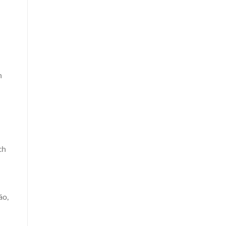
n
ch
áo,