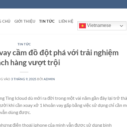
G CHỦ
GIỚI THIỆU
TIN TỨC
LIÊN HỆ
Vietnamese
TIN TỨC
 vay cầm đồ đột phá với trải nghiệm
ch hàng vượt trội
NG VÀO
3 THÁNG 9, 2025
BỞI
ADMIN
ing Ting Icloud dù mới ra đời trong một vài năm gần đây lại trở th
 người khi cần xoay xở 1 khoản vay gấp bằng việc sử dụng chỉ cần 
n vẫn dùng được.
 nhưng điện thoại iphone của mình vẫn được sử dụng bình