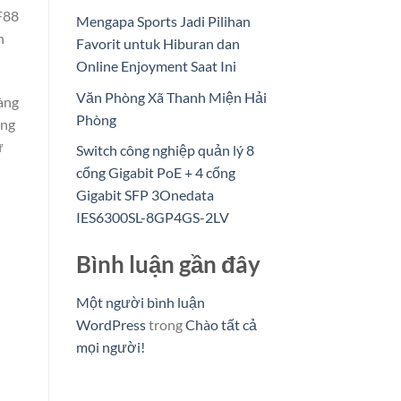
F88
Mengapa Sports Jadi Pilihan
n
Favorit untuk Hiburan dan
Online Enjoyment Saat Ini
Văn Phòng Xã Thanh Miện Hải
àng
Phòng
àng
ừ
Switch công nghiệp quản lý 8
cổng Gigabit PoE + 4 cổng
Gigabit SFP 3Onedata
IES6300SL-8GP4GS-2LV
Bình luận gần đây
Một người bình luận
WordPress
trong
Chào tất cả
mọi người!