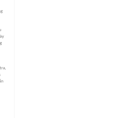
ng
u
này
ng
tra,
ả
ấn