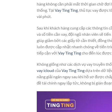
hàng không cần phải mất thời gian chờ đợi
thống. Tại
Vay Ting Ting
, thủ tục vay được t
vài phút.
Sau khi khách hàng cung cấp các thông tin c
và số tiền cần vay, đội ngũ nhân viên sẽ ti
giúp giảm bớt các giấy tờ cần thiết, đồng th
luôn được cập nhật nhanh chóng về tiến trìn
tiếp cận với
Vay Ting Ting
cho đến lúc được 
Không giống như các dịch vụ vay truyền thố
vay icloud
của
Vay Ting Ting
dựa trên dữ liệu
năng giải ngân ngay sau khi hồ sơ được chấ
đề tài chính ngay lập tức, không bị gián đoạn