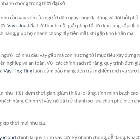
à nhanh chóng trong thời đại số
 nhu cầu vay vốn của người dân ngày càng đa dạng và đòi hỏi phải
lợi.
Vay icloud
đã trở thành một giải pháp tối ưu khi cung cấp dịch
ch hàng, giúp họ nhanh chóng lấy tiền mặt khi gặp khó khăn mà
g người có nhu cầu vay gấp mà còn hướng tới mục tiêu xây dựng 
n nghiệp và an toàn. Với các chính sách rõ ràng, quy trình đơn gi
ủa
Vay Ting Ting
luôn đảm bảo mang đến trải nghiệm dịch vụ vượt
 như: tiết kiệm thời gian, giảm thiểu lo lắng, tính minh bạch cao
 khách hàng. Chính vì vậy, nó đã trở thành sự lựa chọn phổ biến ch
 kịp thời mọi nhu cầu
y icloud
chính là quy trình vay cực kỳ nhanh chóng, dễ dàng. Khác