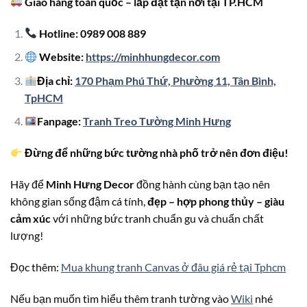
Giao hàng toàn quốc – lắp đặt tận nơi tại TP.HCM
Hotline: 0989 008 889
Website:
https://minhhungdecor.com
Địa chỉ:
170 Phạm Phú Thứ, Phường 11, Tân Bình,
TpHCM
Fanpage:
Tranh Treo Tường Minh Hưng
Đừng để những bức tường nhà phố trở nên đơn điệu!
Hãy để
Minh Hưng Decor
đồng hành cùng bạn tạo nên
không gian sống đậm cá tính,
đẹp – hợp phong thủy – giàu
cảm xúc
với những bức tranh chuẩn gu và chuẩn chất
lượng!
Đọc thêm:
Mua khung tranh Canvas ở đâu giá rẻ tại Tphcm
Nếu bạn muốn tìm hiểu thêm tranh tường vào
Wiki
nhé