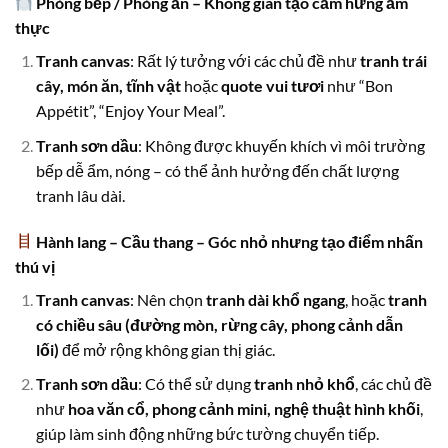
Phòng bếp / Phòng ăn – Không gian tạo cảm hứng ẩm
thực
Tranh canvas
: Rất lý tưởng với các chủ đề như
tranh trái
cây, món ăn, tĩnh vật
hoặc
quote vui tươi
như “Bon
Appétit”, “Enjoy Your Meal”.
Tranh sơn dầu
: Không được khuyến khích vì môi trường
bếp dễ ẩm, nóng – có thể ảnh hưởng đến chất lượng
tranh lâu dài.
Hành lang – Cầu thang – Góc nhỏ nhưng tạo điểm nhấn
thú vị
Tranh canvas
: Nên chọn
tranh dài khổ ngang
, hoặc
tranh
có chiều sâu (đường mòn, rừng cây, phong cảnh dẫn
lối)
để mở rộng không gian thị giác.
Tranh sơn dầu
: Có thể sử dụng
tranh nhỏ khổ
, các chủ đề
như
hoa văn cổ, phong cảnh mini, nghệ thuật hình khối
,
giúp làm sinh động những bức tường chuyển tiếp.