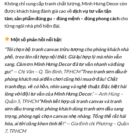
Không chỉ cung cấp tranh chất lượng, Minh Hưng Decor còn
được khách hàng đánh giá cao về
dịch vụ tư vấn tận
tâm
,
sản phẩm đúng gu – đúng mệnh – đúng phong cách
cho
từng ngôi nhà phố hiện đại.
Một số phản hồi nổi bật:
“Tôi chọn bộ tranh canvas trừu tượng cho phòng khách nhà
phố, treo lên rất hợp nội thất. Giá lại hợp lý mà nhìn vẫn
sang. Cảm ơn Minh Hưng Decor đã tư vấn nhanh và đúng
gu!”
— Chị Vân – Q. Tân Bình, TP.HCM
“Treo tranh sơn dầu ở
phòng khách mà ai đến chơi cũng hỏi mua ở đâu! Chất
tranh đẹp, vẽ có hồn, nhìn sang và nghệ thuật. Đặc biệt hài
lòng với đội tư vấn của Minh Hưng Decor.”
— Anh Hùng –
Quận 5, TP.HCM
“Mình kết hợp cả tranh canvas và tranh
sơn dầu trong nhà: phòng khách dùng tranh sơn dầu sang
trọng, phòng ngủ chọn canvas nhẹ nhàng. Tổng thể rất hài
hòa, ai tới cũng khen tinh tế!”
— Gia đình chị Phương – Quận
7, TP.HCM