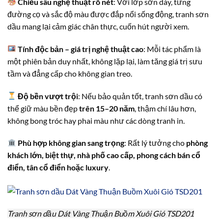
Chiều sâu nghệ thuật rõ nét
: Với lớp sơn dày, từng
đường cọ và sắc độ màu được đắp nổi sống động, tranh sơn
dầu mang lại cảm giác chân thực, cuốn hút người xem.
Tính độc bản – giá trị nghệ thuật cao
: Mỗi tác phẩm là
một phiên bản duy nhất, không lặp lại, làm tăng giá trị sưu
tầm và đẳng cấp cho không gian treo.
Độ bền vượt trội
: Nếu bảo quản tốt, tranh sơn dầu có
thể giữ màu bền đẹp
trên 15–20 năm
, thậm chí lâu hơn,
không bong tróc hay phai màu như các dòng tranh in.
Phù hợp không gian sang trọng
: Rất lý tưởng cho
phòng
khách lớn, biệt thự, nhà phố cao cấp, phong cách bán cổ
điển, tân cổ điển hoặc luxury
.
Tranh sơn dầu Dát Vàng Thuận Buồm Xuôi Gió TSD201