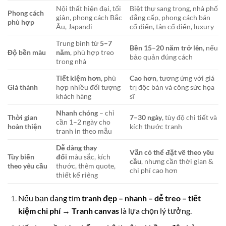
Nội thất hiện đại, tối
Biệt thự sang trọng, nhà phố
Phong cách
giản, phong cách Bắc
đẳng cấp, phong cách bán
phù hợp
Âu, Japandi
cổ điển, tân cổ điển, luxury
Trung bình từ
5–7
Bền 15–20 năm trở lên
, nếu
Độ bền màu
năm
, phù hợp treo
bảo quản đúng cách
trong nhà
Tiết kiệm hơn
, phù
Cao hơn
, tương ứng với giá
Giá thành
hợp nhiều đối tượng
trị độc bản và công sức họa
khách hàng
sĩ
Nhanh chóng
– chỉ
Thời gian
7–30 ngày
, tùy độ chi tiết và
cần 1–2 ngày cho
hoàn thiện
kích thước tranh
tranh in theo mẫu
Dễ dàng thay
Vẫn có thể đặt vẽ theo yêu
Tùy biến
đổi
màu sắc, kích
cầu
, nhưng cần thời gian &
theo yêu cầu
thước, thêm quote,
chi phí cao hơn
thiết kế riêng
Nếu bạn đang tìm
tranh đẹp – nhanh – dễ treo – tiết
kiệm chi phí
→
Tranh canvas
là lựa chọn lý tưởng.