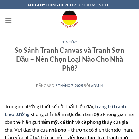
Bỏ
ADD ANYTHING HERE OR JUST REMOVE IT...
qua
nội
dung
TIN TỨC
So Sánh Tranh Canvas và Tranh Sơn
Dầu – Nên Chọn Loại Nào Cho Nhà
Phố?
ĐĂNG VÀO
2 THÁNG 7, 2025
BỞI
ADMIN
Trong xu hướng thiết kế nội thất hiện đại,
trang trí tranh
treo tường
không chỉ nhằm mục đích làm đẹp không gian mà
còn thể hiện
gu thẩm mỹ, cá tính
và cả
phong thủy
của gia
chủ. Với đặc thù của
nhà phố
– thường có diện tích giới hạn,
trần vừa phải và bố cục mở – việc
lựa chọn loại tranh phù