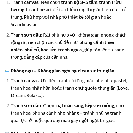
Tranh canvas
: Nên chọn
tranh bộ 3–5 tấm
,
tranh trừu
tượng
, hoặc
line art
để tạo hiệu ứng thị giác hiện đại, trẻ
trung. Phù hợp với nhà phố thiết kế tối giản hoặc
Scandinavian.
Tranh sơn dầu
: Rất phù hợp với không gian phòng khách
rộng rãi, nên chọn các chủ đề như
phong cảnh thiên
nhiên
,
phố cổ
,
hoa lớn
,
tranh ngựa
, giúp tôn lên sự sang
trọng, đẳng cấp của căn nhà.
Phòng ngủ – Không gian nghỉ ngơi cần sự thư giãn
Tranh canvas
: Ưu tiên tranh có tông màu nhẹ như pastel,
tranh hoa nhã nhặn hoặc
tranh chữ quote thư giãn
(Love,
Dream, Relax…).
Tranh sơn dầu
: Chọn loại
màu sáng, lớp sơn mỏng
, như
tranh hoa, phong cảnh nhẹ nhàng – tránh những tranh
quá rực rỡ hoặc quá dày màu gây ngột ngạt thị giác.