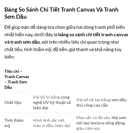
Bảng So Sánh Chi Tiết Tranh Canvas Và Tranh
Sơn Dầu
Để giúp bạn dễ dàng lựa chọn giữa hai dòng tranh phổ biến
nhất hiện nay, dưới đây là
bảng so sánh chi tiết tranh canvas
và tranh sơn dầu
, xét trên nhiều tiêu chí quan trọng như
chất liệu, tính thẩm mỹ, độ bền, giá thành và khả năng tùy
biến:
Tiêu chí –
Tranh Canvas
– Tranh Sơn
Dầu
Vải bố in bằng
công
Vải bố vẽ tay bằng
sơn dầu
Chất liệu
nghệ UV kỹ thuật số
thủ công cao cấp
hiện đại
Màu sắc có độ sâu,
lớp sơn
Tính thẩm
Hình ảnh sắc nét,
nổi tạo texture sống động
,
mỹ
màu in đều, hiện đại
giàu cảm xúc