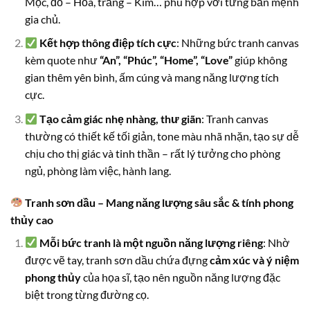
Mộc, đỏ – Hỏa, trắng – Kim… phù hợp với từng bản mệnh
gia chủ.
Kết hợp thông điệp tích cực
: Những bức tranh canvas
kèm quote như
“An”, “Phúc”, “Home”, “Love”
giúp không
gian thêm yên bình, ấm cúng và mang năng lượng tích
cực.
Tạo cảm giác nhẹ nhàng, thư giãn
: Tranh canvas
thường có thiết kế tối giản, tone màu nhã nhặn, tạo sự dễ
chịu cho thị giác và tinh thần – rất lý tưởng cho phòng
ngủ, phòng làm việc, hành lang.
Tranh sơn dầu – Mang năng lượng sâu sắc & tính phong
thủy cao
Mỗi bức tranh là một nguồn năng lượng riêng
: Nhờ
được vẽ tay, tranh sơn dầu chứa đựng
cảm xúc và ý niệm
phong thủy
của họa sĩ, tạo nên nguồn năng lượng đặc
biệt trong từng đường cọ.