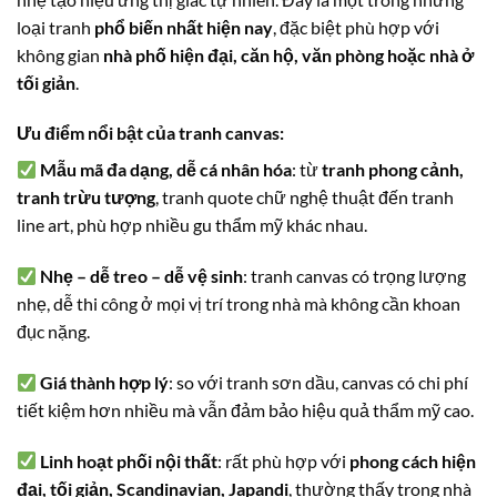
loại tranh
phổ biến nhất hiện nay
, đặc biệt phù hợp với
không gian
nhà phố hiện đại, căn hộ, văn phòng hoặc nhà ở
tối giản
.
Ưu điểm nổi bật của tranh canvas:
Mẫu mã đa dạng, dễ cá nhân hóa
: từ
tranh phong cảnh,
tranh trừu tượng
, tranh quote chữ nghệ thuật đến tranh
line art, phù hợp nhiều gu thẩm mỹ khác nhau.
Nhẹ – dễ treo – dễ vệ sinh
: tranh canvas có trọng lượng
nhẹ, dễ thi công ở mọi vị trí trong nhà mà không cần khoan
đục nặng.
Giá thành hợp lý
: so với tranh sơn dầu, canvas có chi phí
tiết kiệm hơn nhiều mà vẫn đảm bảo hiệu quả thẩm mỹ cao.
Linh hoạt phối nội thất
: rất phù hợp với
phong cách hiện
đại, tối giản, Scandinavian, Japandi
, thường thấy trong nhà