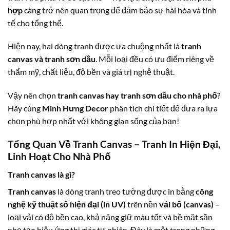
hợp
càng trở nên quan trọng để đảm bảo sự hài hòa và tinh
tế cho tổng thể.
Hiện nay, hai dòng tranh được ưa chuộng nhất là
tranh
canvas và tranh sơn dầu
. Mỗi loại đều có ưu điểm riêng về
thẩm mỹ, chất liệu, độ bền và giá trị nghệ thuật.
Vậy nên chọn
tranh canvas hay tranh sơn dầu cho nhà phố
?
Hãy cùng
Minh Hưng Decor
phân tích chi tiết để đưa ra lựa
chọn phù hợp nhất với không gian sống của bạn!
Tổng Quan Về Tranh Canvas – Tranh In Hiện Đại,
Linh Hoạt Cho Nhà Phố
Tranh canvas là gì?
Tranh canvas
là dòng tranh treo tường được in bằng
công
nghệ kỹ thuật số hiện đại (in UV)
trên nền
vải bố (canvas)
–
loại vải có độ bền cao, khả năng giữ màu tốt và bề mặt sần
nhẹ tạo hiệu ứng thị giác tự nhiên. Đây là một trong những