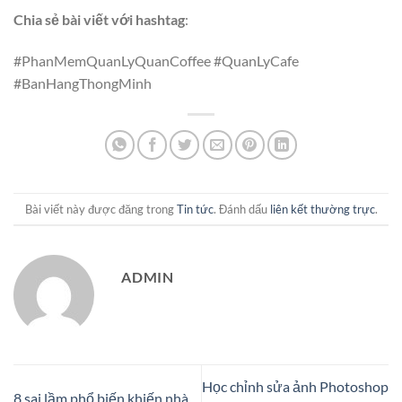
Chia sẻ bài viết với hashtag
:
#PhanMemQuanLyQuanCoffee #QuanLyCafe
#BanHangThongMinh
Bài viết này được đăng trong
Tin tức
. Đánh dấu
liên kết thường trực
.
ADMIN
Học chỉnh sửa ảnh Photoshop
8 sai lầm phổ biến khiến nhà