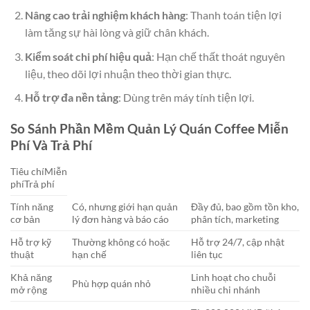
Nâng cao trải nghiệm khách hàng
: Thanh toán tiện lợi
làm tăng sự hài lòng và giữ chân khách.
Kiểm soát chi phí hiệu quả
: Hạn chế thất thoát nguyên
liệu, theo dõi lợi nhuận theo thời gian thực.
Hỗ trợ đa nền tảng
: Dùng trên máy tính tiện lợi.
So Sánh Phần Mềm Quản Lý Quán Coffee Miễn
Phí Và Trả Phí
Tiêu chíMiễn
phíTrả phí
Tính năng
Có, nhưng giới hạn quản
Đầy đủ, bao gồm tồn kho,
cơ bản
lý đơn hàng và báo cáo
phân tích, marketing
Hỗ trợ kỹ
Thường không có hoặc
Hỗ trợ 24/7, cập nhật
thuật
hạn chế
liên tục
Khả năng
Linh hoạt cho chuỗi
Phù hợp quán nhỏ
mở rộng
nhiều chi nhánh