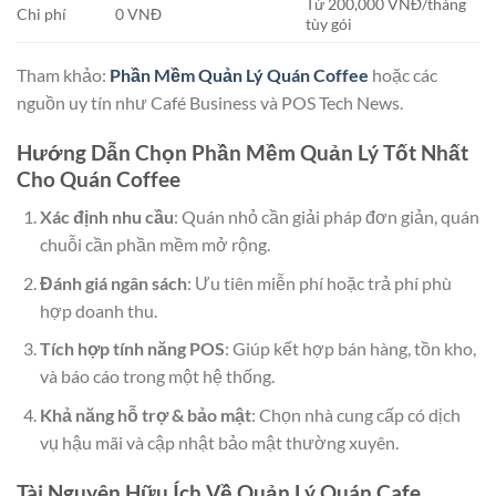
Từ 200,000 VNĐ/tháng
Chi phí
0 VNĐ
tùy gói
Tham khảo:
Phần Mềm Quản Lý Quán Coffee
hoặc các
nguồn uy tín như Café Business và POS Tech News.
Hướng Dẫn Chọn Phần Mềm Quản Lý Tốt Nhất
Cho Quán Coffee
Xác định nhu cầu
: Quán nhỏ cần giải pháp đơn giản, quán
chuỗi cần phần mềm mở rộng.
Đánh giá ngân sách
: Ưu tiên miễn phí hoặc trả phí phù
hợp doanh thu.
Tích hợp tính năng POS
: Giúp kết hợp bán hàng, tồn kho,
và báo cáo trong một hệ thống.
Khả năng hỗ trợ & bảo mật
: Chọn nhà cung cấp có dịch
vụ hậu mãi và cập nhật bảo mật thường xuyên.
Tài Nguyên Hữu Ích Về Quản Lý Quán Cafe