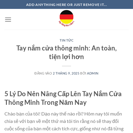
Bỏ
ADD ANYTHING HERE OR JUST REMOVE IT...
qua
nội
dung
TIN TỨC
Tay nắm cửa thông minh: An toàn,
tiện lợi hơn
ĐĂNG VÀO
2 THÁNG 9, 2025
BỞI
ADMIN
5 Lý Do Nên Nâng Cấp Lên Tay Nắm Cửa
Thông Minh Trong Năm Nay
Chào bạn của tôi! Dạo này thế nào rồi? Hôm nay tôi muốn
chia sẻ với bạn về một thứ mà tôi tin rằng nó sẽ thay đổi
cuộc sống của bạn một cách tích cực, giống như nó đã từng