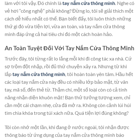
làm với tôi vậy. Đó chính là
tay nắm cửa thông minh
. Nghe có
vẻ hơi “công nghệ” phải không? Đừng lo, tôi sẽ giải thích một
cách dễ hiểu nhất có thể. Bạn biết đấy, tôi luôn thích những
thứ gì đó vừa tiện lợi, vừa an toàn, và tay nắm cửa thông
minh đáp ứng cả hai tiêu chí đó một cách hoàn hảo.
An Toàn Tuyệt Đối Với Tay Nắm Cửa Thông Minh
Trước đây, tôi từng rất lo lắng mỗi khi đi công tác xa nhà. Cứ
sợ trộm đột nhập, rồi đủ thứ chuyện xảy ra. Nhưng từ khi
lắp
tay nắm cửa thông minh
, tôi hoàn toàn yên tâm. Hầu hết
các loại tay nắm cửa này đều có nhiều lớp bảo mật, từ vân
tay, mã số, đến thẻ từ. Thậm chí, một số loại còn có cả tính
năng nhận diện khuôn mặt! Bạn thử tưởng tượng xem, chỉ
cần một cái chạm nhẹ, cửa đã mở ra. Không còn cảnh lúi húi
tìm chìa khóa trong túi xách nữa. Quá tiện lợi đúng không?
Tôi còn nhớ một lần, khi đang ở nước ngoài, tôi nhận được
thông báo từ ứng dụng của tay nắm cửa thông minh báo