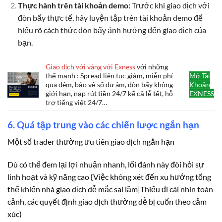
Thực hành trên tài khoản demo:
Trước khi giao dịch với
đòn bẩy thực tế, hãy luyện tập trên tài khoản demo để
hiểu rõ cách thức đòn bẩy ảnh hưởng đến giao dịch của
bạn.
Giao dịch với vàng với Exness
với những
thế mạnh : Spread liên tục giảm, miễn phí
Mở Tài
qua đêm, bảo vệ số dự âm, đòn bẩy không
Khoản
giới hạn, nạp rút tiền 24/7 kể cả lễ tết, hỗ
EXNESS
trợ tiếng việt 24/7…
6. Quá tập trung vào các chiến lược ngắn hạn
Một số trader thường ưu tiên giao dịch ngắn hạn
Dù có thể đem lại lợi nhuận nhanh, lối đánh này đòi hỏi sự
linh hoạt và kỹ năng cao {Việc không xét đến xu hướng tổng
thể khiến nhà giao dịch dễ mắc sai lầm|Thiếu đi cái nhìn toàn
cảnh, các quyết định giao dịch thường dễ bị cuốn theo cảm
xúc)