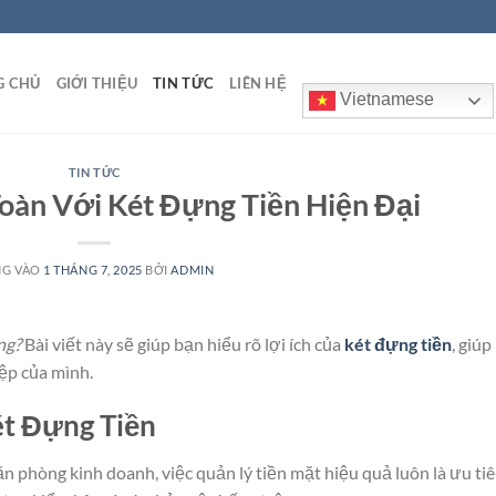
G CHỦ
GIỚI THIỆU
TIN TỨC
LIÊN HỆ
Vietnamese
TIN TỨC
oàn Với Két Đựng Tiền Hiện Đại
NG VÀO
1 THÁNG 7, 2025
BỞI
ADMIN
ng?
Bài viết này sẽ giúp bạn hiểu rõ lợi ích của
két đựng tiền
, giúp
ệp của mình.
ét Đựng Tiền
n phòng kinh doanh, việc quản lý tiền mặt hiệu quả luôn là ưu ti