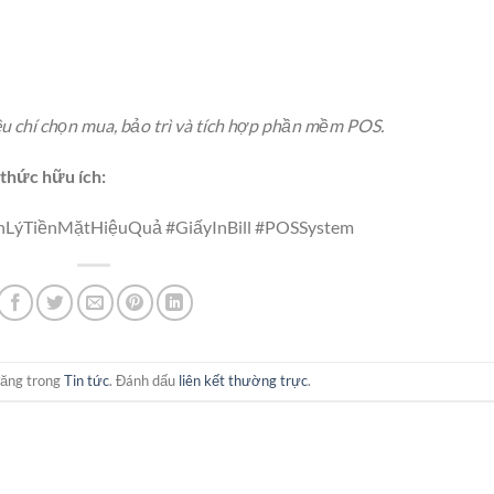
êu chí chọn mua, bảo trì và tích hợp phần mềm POS.
n thức hữu ích:
LýTiềnMặtHiệuQuả #GiấyInBill #POSSystem
đăng trong
Tin tức
. Đánh dấu
liên kết thường trực
.