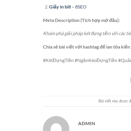
Giấy in bill
– 8SEO
Meta Description (Tích hợp mở đầu):
Khám phá giải pháp két đựng tiền với các ti
Chia sẻ bài viết với hashtag để lan tỏa kiế
#KétĐựngTiền #NgănKéoĐựngTiền #Quản
Bài viết này được 
ADMIN