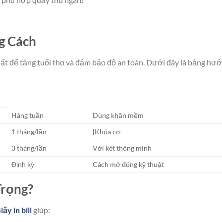
g Cách
hất để tăng tuổi thọ và đảm bảo độ an toàn. Dưới đây là bảng hư
Hàng tuần
Dùng khăn mềm
1 tháng/lần
{Khóa cơ
3 tháng/lần
Với két thông minh
Định kỳ
Cách mở đúng kỹ thuật
Trọng?
iấy in bill
giúp: