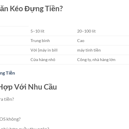
găn Kéo Đựng Tiền?
5–10 lít
20–100 lít
Trung bình
Cao
Với {máy in bill
máy tính tiền
Cửa hàng nhỏ
Công ty, nhà hàng lớn
ng Tiền
 Hợp Với Nhu Cầu
a tiền?
POS không?
c phù hợp quầy thu ngân?