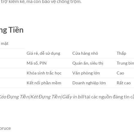
 trợ kiểm kê, mà còn bảo vệ chống trộm.
ng Tiền
 mật
Giá rẻ, dễ sử dụng
Cửa hàng nhỏ
Thấp
Mã số, PIN
Quán ăn, siêu thị
Trung bì
Khóa sinh trắc học
Văn phòng lớn
Cao
Kết nối phần mềm
Doanh nghiệp lớn
Rất cao
éo Đựng Tiền|Két Đựng Tiền|Giấy in bill
tại các nguồn đáng tin c
Spruce