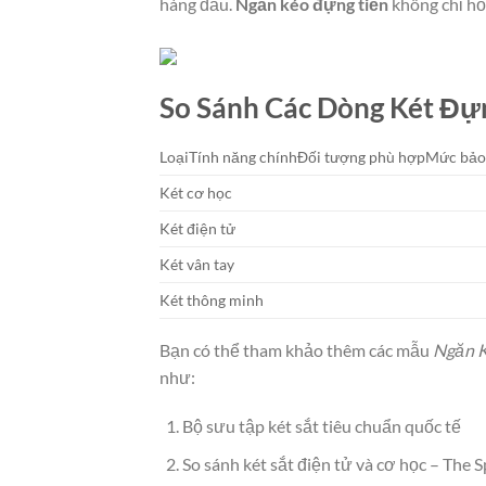
hàng đầu.
Ngăn kéo đựng tiền
không chỉ hỗ
So Sánh Các Dòng Két Đự
LoạiTính năng chínhĐối tượng phù hợpMức bảo
Két cơ học
Két điện tử
Két vân tay
Két thông minh
Bạn có thể tham khảo thêm các mẫu
Ngăn K
như:
Bộ sưu tập két sắt tiêu chuẩn quốc tế
So sánh két sắt điện tử và cơ học – The 