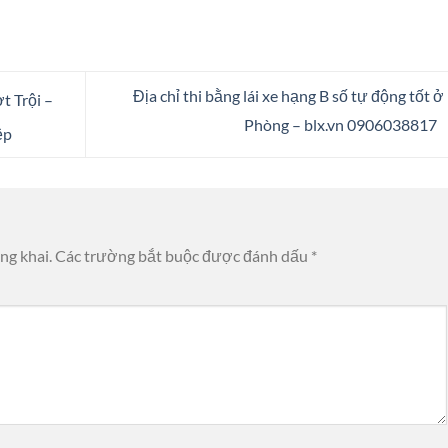
Địa chỉ thi bằng lái xe hạng B số tự động tốt ở
t Trội –
Phòng – blx.vn 0906038817
ệp
ng khai.
Các trường bắt buộc được đánh dấu
*