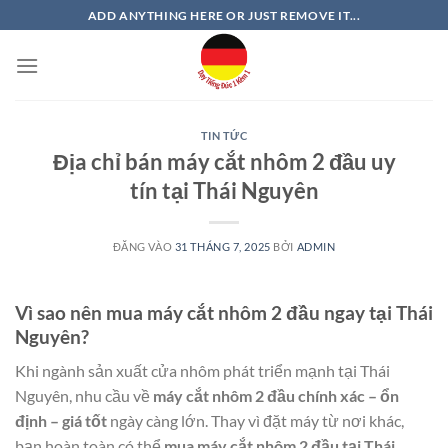
Bỏ
ADD ANYTHING HERE OR JUST REMOVE IT...
qua
nội
dung
TIN TỨC
Địa chỉ bán máy cắt nhôm 2 đầu uy
tín tại Thái Nguyên
ĐĂNG VÀO
31 THÁNG 7, 2025
BỞI
ADMIN
Vì sao nên mua máy cắt nhôm 2 đầu ngay tại Thái
Nguyên?
Khi ngành sản xuất cửa nhôm phát triển mạnh tại Thái
Nguyên, nhu cầu về
máy cắt nhôm 2 đầu chính xác – ổn
định – giá tốt
ngày càng lớn. Thay vì đặt máy từ nơi khác,
bạn hoàn toàn có thể
mua máy cắt nhôm 2 đầu tại Thái