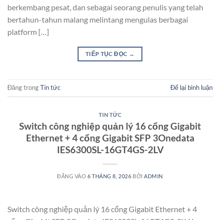
berkembang pesat, dan sebagai seorang penulis yang telah
bertahun-tahun malang melintang mengulas berbagai
platform […]
TIẾP TỤC ĐỌC
→
Đăng trong
Tin tức
Để lại bình luận
TIN TỨC
Switch công nghiệp quản lý 16 cổng Gigabit
Ethernet + 4 cổng Gigabit SFP 3Onedata
IES6300SL-16GT4GS-2LV
ĐĂNG VÀO
6 THÁNG 8, 2026
BỞI
ADMIN
Switch công nghiệp quản lý 16 cổng Gigabit Ethernet + 4