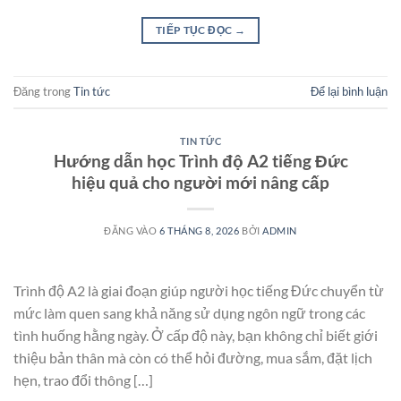
TIẾP TỤC ĐỌC
→
Đăng trong
Tin tức
Để lại bình luận
TIN TỨC
Hướng dẫn học Trình độ A2 tiếng Đức
hiệu quả cho người mới nâng cấp
ĐĂNG VÀO
6 THÁNG 8, 2026
BỞI
ADMIN
Trình độ A2 là giai đoạn giúp người học tiếng Đức chuyển từ
mức làm quen sang khả năng sử dụng ngôn ngữ trong các
tình huống hằng ngày. Ở cấp độ này, bạn không chỉ biết giới
thiệu bản thân mà còn có thể hỏi đường, mua sắm, đặt lịch
hẹn, trao đổi thông […]