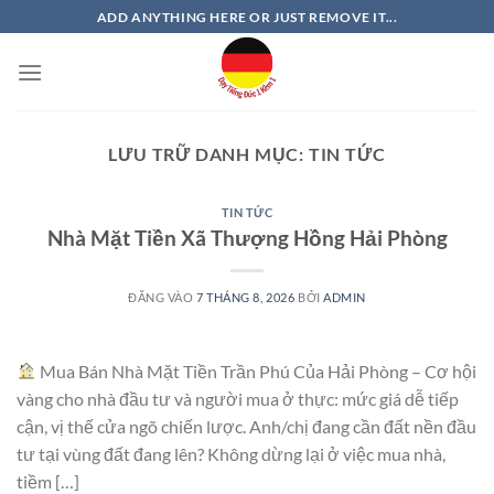
Bỏ
ADD ANYTHING HERE OR JUST REMOVE IT...
qua
nội
dung
LƯU TRỮ DANH MỤC:
TIN TỨC
TIN TỨC
Nhà Mặt Tiền Xã Thượng Hồng Hải Phòng
ĐĂNG VÀO
7 THÁNG 8, 2026
BỞI
ADMIN
Mua Bán Nhà Mặt Tiền Trần Phú Của Hải Phòng – Cơ hội
vàng cho nhà đầu tư và người mua ở thực: mức giá dễ tiếp
cận, vị thế cửa ngõ chiến lược. Anh/chị đang cần đất nền đầu
tư tại vùng đất đang lên? Không dừng lại ở việc mua nhà,
tiềm […]