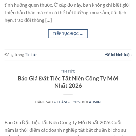
tình huống quen thuộc. Ở cấp độ này, bạn không chỉ biết giới
thiệu bản thân mà còn có thể hỏi đường, mua sắm, đặt lịch
hẹn, trao đổi thông […]
TIẾP TỤC ĐỌC
→
Đăng trong
Tin tức
Để lại bình luận
TIN TỨC
Báo Giá Đặt Tiệc Tất Niên Công Ty Mới
Nhất 2026
ĐĂNG VÀO
6 THÁNG 8, 2026
BỞI
ADMIN
Báo Giá Đặt Tiệc Tất Niên Công Ty Mới Nhất 2026 Cuối
năm là thời điểm các doanh nghiệp tất bật chuẩn bị cho sự