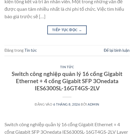
kiện tổng kết và tri ân nhân viên. Một trong những vấn đề
được quan tâm nhiều nhất là chi phí tổ chức. Việc tìm hiểu
báo giá trước sẽ […]
TIẾP TỤC ĐỌC
→
Đăng trong
Tin tức
Để lại bình luận
TIN TỨC
Switch công nghiệp quản lý 16 cổng Gigabit
Ethernet + 4 cổng Gigabit SFP 3Onedata
IES6300SL-16GT4GS-2LV
ĐĂNG VÀO
6 THÁNG 8, 2026
BỞI
ADMIN
Switch công nghiệp quản lý 16 cổng Gigabit Ethernet + 4
cổng Gigabit SFP 3Onedata IES6300SL-16GT4GS-2LV Layer